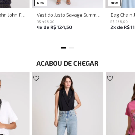
PP
P
M
G
NEW
NEW
Baguette Party John John Feminina
Vestido Justo Savage Summer John John Feminino
Bag Chain 
R$
498
,
00
R$
238
,
00
4
x de
R$
124
,
50
2
x de
R$
1
ACABOU DE CHEGAR