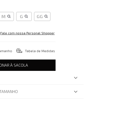
M
G
GG
Fale com nossa Personal Shopper
tamanho
Tabela de Medidas
IONAR À SACOLA
 TAMANHO