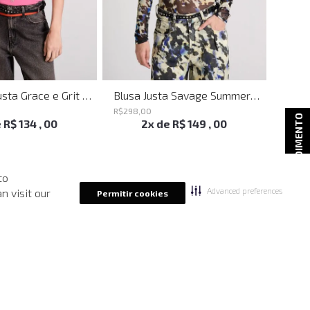
Camiseta Justa Grace e Grit Rosa John John Feminina
Blusa Justa Savage Summer John John Feminina
R$
298
,
00
R$
498
ATENDIMENTO
e
R$
134
,
00
2
x de
R$
149
,
00
to
Advanced preferences
n visit our
Permitir cookies