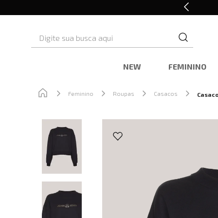
Retire em Loja e Ganhe 5% OFF
Digite sua busca aqui
NEW
FEMININO
Feminino
Roupas
Casacos
Casaco