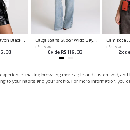
Shoulder Bag Heaven Black John John Feminina
Calça Jeans Super Wide Bayern John John Feminina
R$
698
,
00
R$
268
,
00
16
,
33
6
x de
R$
116
,
33
2
x d
MAIS VISTOS
 experience, making browsing more agile and customized, and 
g to your habits and your profile. For more information, you ca
-
40%
-
40%