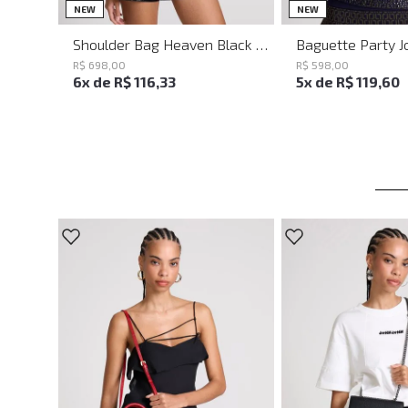
UN
UN
NEW
NEW
Shoulder Bag Heaven Black John John Feminina
R$
698
,
00
R$
598
,
00
6
x de
R$
116
,
33
5
x de
R$
119
,
60