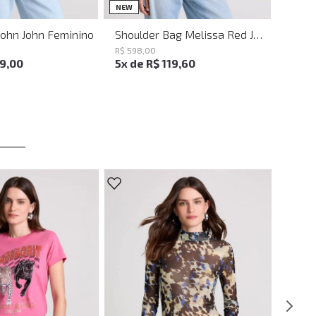
UN
UN
NEW
John John Feminino
Shoulder Bag Melissa Red John John Feminina
R$
598
,
00
19
,
00
5
x de
R$
119
,
60