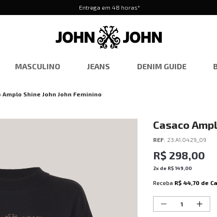
Entrega em 48 horas*
MASCULINO
JEANS
DENIM GUIDE
 Amplo Shine John John Feminino
Casaco Ampl
REF
:
23.A1.0429_09
R$
298
,
00
2
x de
R$
149
,
00
Receba
R$ 44,70
de C