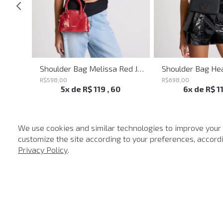
eminino
Shoulder Bag Melissa Red John John Feminina
R$
598
,
00
R$
698
,
00
5
x de
R$
119
,
60
6
x de
R$
1
We use cookies and similar technologies to improve your
customize the site according to your preferences, accordin
-
40%
Privacy Policy
.