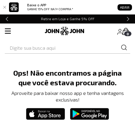
Baixe o APP
ABRIR
GANHE 15% OFF
NA 1ª COMPRA *
Retire em Loja e Ganhe 5% OFF
0
Digite sua busca aqui
Ops! Não encontramos a página
que você estava procurando.
Aproveite para baixar nosso app e tenha vantagens
exclusivas!