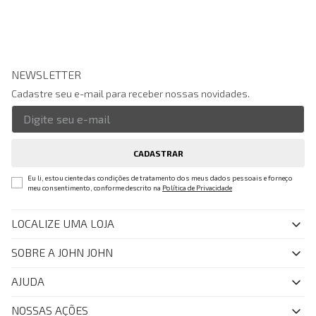
NEWSLETTER
Cadastre seu e-mail para receber nossas novidades.
CADASTRAR
Eu li, estou ciente das condições de tratamento dos meus dados pessoais e forneço
meu consentimento, conforme descrito na
Política de Privacidade
LOCALIZE UMA LOJA
SOBRE A JOHN JOHN
Quem Somos
AJUDA
Nossas Lojas
FAQ
NOSSAS AÇÕES