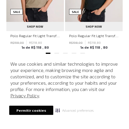
SALE
SALE
SHOP NOW
SHOP NOW
hn John Feminina
Polo Regular Fit Light Transfer Bege Médio John John Masculina
Polo Regular Fit Light Transfer Verde Escuro John John Masculina
R$
198
,
00
R$
118
,
80
R$
198
,
00
R$
118
,
80
1
x de
R$
118
,
80
1
x de
R$
118
,
80
We use cookies and similar technologies to improve
your experience, making browsing more agile and
NEWSLETTER
customized, and to customize the site according to
ATENDIMENTO
Cadastre seu e-mail para receber nossas novidades.
your preferences, according to your habits and your
profile. For more information, you can visit our
Privacy Policy
.
CADASTRAR
Advanced preferences
Permitir cookies
Eu li, estou ciente das condições de tratamento dos meus dados pessoais e forneço
meu consentimento, conforme descrito na
Política de Privacidade