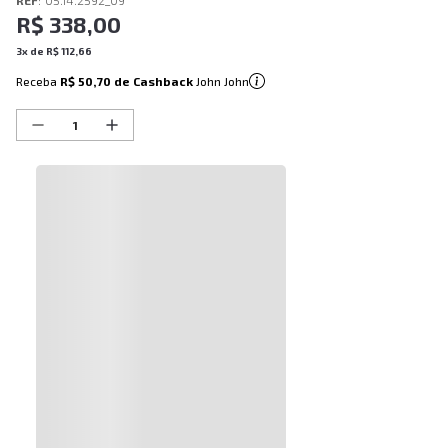
REF
:
05.14.2592_09
R$
338
,
00
3
x de
R$
112
,
66
Receba
R$ 50,70
de Cashback
John John