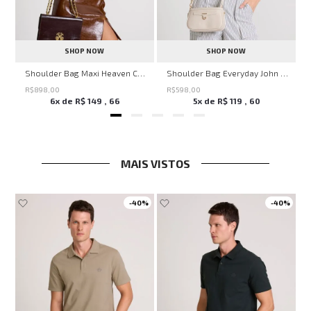
SHOP NOW
SHOP NOW
nina
Shoulder Bag Maxi Heaven Caf John John Feminina
Shoulder Bag Everyday John John Feminina
R$
898
,
00
R$
598
,
00
6
x de
R$
149
,
66
5
x de
R$
119
,
60
MAIS VISTOS
-
40%
-
40%