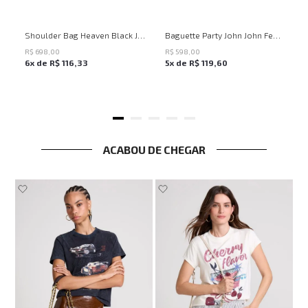
Shoulder Bag Heaven Black John John Feminina
Baguette Party John John Feminina
R$
698
,
00
R$
598
,
00
6
x de
R$
116
,
33
5
x de
R$
119
,
60
ACABOU DE CHEGAR