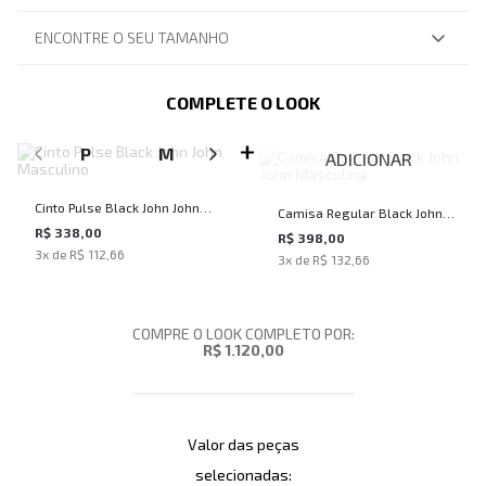
ENCONTRE O SEU TAMANHO
COMPLETE O LOOK
SELECIONE O TAMANHO PARA ADICIONAR
P
M
G
GG
ADICIONAR
Cinto Pulse Black John John
Camisa Regular Black John
Masculino
R$ 338,00
John Masculina
R$ 398,00
3
x de
R$ 112,66
3
x de
R$ 132,66
COMPRE O LOOK COMPLETO POR:
R$ 1.120,00
Valor das peças
selecionadas: