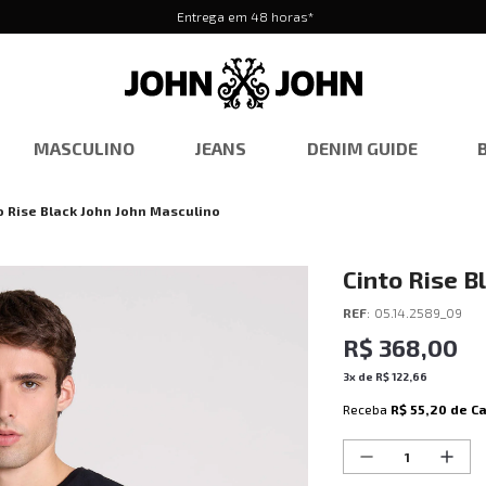
Entrega em 48 horas*
MASCULINO
JEANS
DENIM GUIDE
o Rise Black John John Masculino
Cinto Rise B
REF
:
05.14.2589_09
R$
368
,
00
3
x de
R$
122
,
66
Receba
R$ 55,20
de C