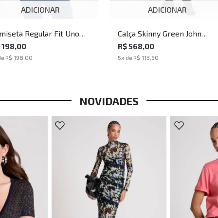
ADICIONAR
ADICIONAR
miseta Regular Fit Uno
Calça Skinny Green John
ack John John Masculina
John Masculina
 198,00
R$ 568,00
de
R$ 198,00
5
x de
R$ 113,60
NOVIDADES