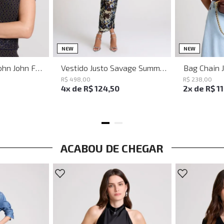
PP
P
M
G
NEW
NEW
Baguette Party John John Feminina
Vestido Justo Savage Summer John John Feminino
Bag Chain 
R$
498
,
00
R$
238
,
00
4
x de
R$
124
,
50
2
x de
R$
1
ACABOU DE CHEGAR