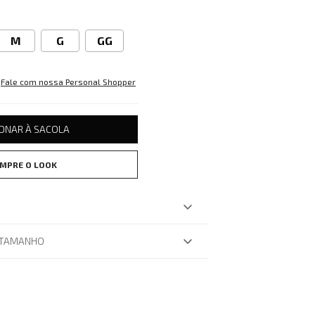
M
G
GG
Fale com nossa Personal Shopper
IONAR À SACOLA
MPRE O LOOK
 TAMANHO