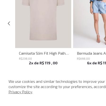
Calça Ampla Circle John John Feminina
Camiseta Slim Fit High Palha John John Masculina
R$
238
,
00
R$
698
,
00
2
x de
R$
119
,
00
6
x de
R$
1
We use cookies and similar technologies to improve your
customize the site according to your preferences, accordin
-
40%
Privacy Policy
.