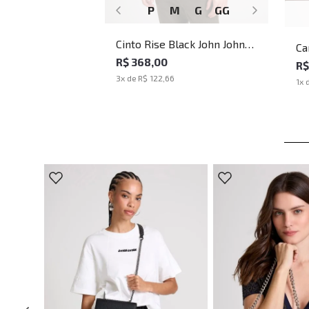
P
M
G
GG
Cinto Rise Black John John
Ca
Masculino
R$ 368,00
Bl
R$
3
x de
R$ 122,66
1
x 