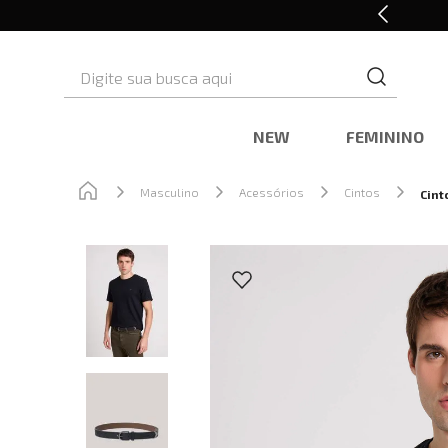
Retire em Loja e Ganhe 5% OFF
Digite sua busca aqui
NEW
FEMININO
Masculino
Acessórios
Cintos
Cint