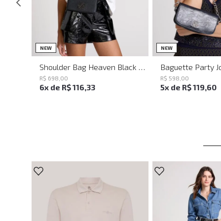
UN
UN
NEW
NEW
Shoulder Bag Heaven Black John John Feminina
R$
698
,
00
R$
598
,
00
6
x de
R$
116
,
33
5
x de
R$
119
,
60