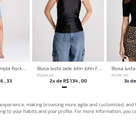
Bermuda Jeans Ampla Rockford John John Feminina
Blusa Justa Jade John John Feminina
R$
268
,
00
R$
398
,
00
16
,
33
2
x de
R$
134
,
00
3
x d
MAIS VISTOS
 experience, making browsing more agile and customized, and 
g to your habits and your profile. For more information, you ca
-
40%
-
40%