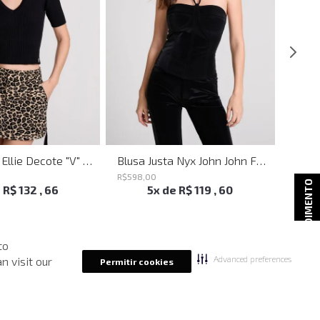
Blusa Justa Ellie Decote "V" Preto John John Feminina
Blusa Justa Nyx John John Feminina
R$
598
,
00
R$
498
ATENDIMENTO
e
R$
132
,
66
5
x de
R$
119
,
60
to
Advanced preferences
n visit our
Permitir cookies