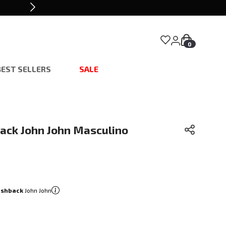
0
BEST SELLERS
SALE
lack John John Masculino
ashback
John John