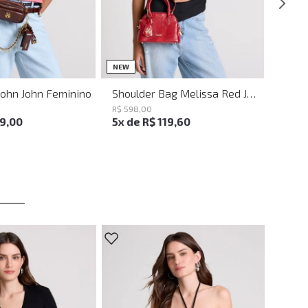
UN
UN
NEW
John John Feminino
Shoulder Bag Melissa Red John John Feminina
R$
598
,
00
19
,
00
5
x de
R$
119
,
60