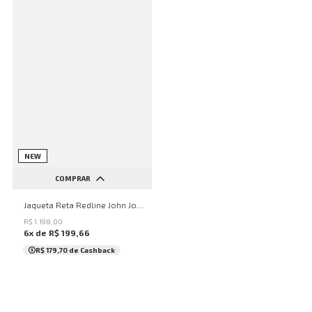
NEW
COMPRAR
P
G
GG
M
Jaqueta Reta Redline John John Masculina
R$
1
.
198
,
00
6
x de
R$
199
,
66
R$ 179,70
de Cashback