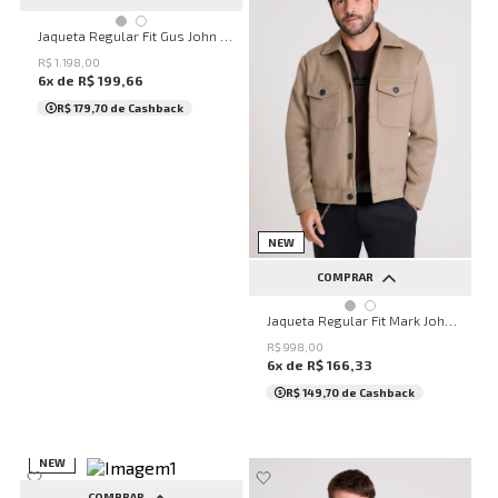
P
M
G
GG
Jaqueta Regular Fit Gus John John Masculina
R$
1
.
198
,
00
6
x de
R$
199
,
66
R$ 179,70
de Cashback
NEW
COMPRAR
P
M
G
Jaqueta Regular Fit Mark John John Masculina
R$
998
,
00
6
x de
R$
166
,
33
R$ 149,70
de Cashback
NEW
COMPRAR