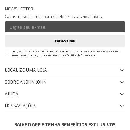
NEWSLETTER
Cadastre seu e-mail para receber nossas novidades.
CADASTRAR
Eu li, estou ciente das condições de tratamento dos meus dados pessoais e forneço
meu consentimento, conforme descrito na
Política de Privacidade
LOCALIZE UMA LOJA
SOBRE A JOHN JOHN
Quem Somos
AJUDA
Nossas Lojas
FAQ
NOSSAS AÇÕES
John John Club
Central de Atendimento
Livelo
Política de Privacidade
Minha Conta
Azul Fidelidade
BAIXE O APP E TENHA BENEFÍCIOS EXCLUSIVOS
Painel de Privacidade
Trocas e Devoluções