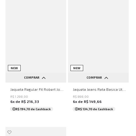
NEW
NEW
COMPRAR
COMPRAR
P
M
G
GG
PP
P
M
G
Jaqueta Regular Fit Robert John John Masculina
Jaqueta Jeans Reta Basica Utah John John Masculina
R$
1
.
298
,
00
R$
898
,
00
6
x de
R$
216
,
33
6
x de
R$
149
,
66
R$ 194,70
de Cashback
R$ 134,70
de Cashback