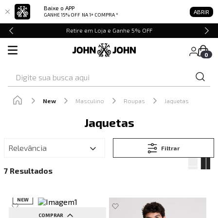
Baixe o APP
ABRIR
GANHE 15% OFF
NA 1ª COMPRA *
Retire em Loja e Ganhe 5% OFF
0
Digite sua busca aqui
New
Masculino
Roupas
Jaquetas
Jaquetas
Relevância
Filtrar
7
NEW
COMPRAR