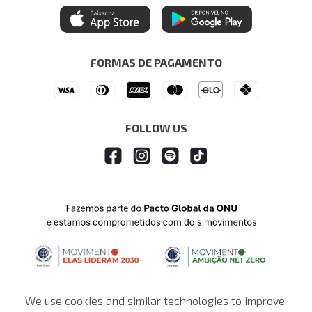
Mastercard
Central de Preferências
Regulamentos
Itau Personnalite
Ética e Sustentabilidade
Seja um Revendedor
Denim Guide
ModaComVerso
Seja um Franqueado
FORMAS DE PAGAMENTO
APP
Drop Your Jeans
FOLLOW US
We use cookies and similar technologies to improve