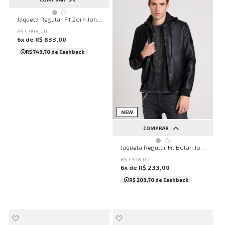
P
M
G
GG
Jaqueta Regular Fit Zorn John John Masculina
R$
4
.
998
,
00
6
x de
R$
833
,
00
R$ 749,70
de Cashback
NEW
COMPRAR
P
M
G
GG
Jaqueta Regular Fit Bolan John John Masculina
R$
1
.
398
,
00
6
x de
R$
233
,
00
R$ 209,70
de Cashback