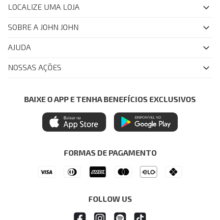
LOCALIZE UMA LOJA
SOBRE A JOHN JOHN
Quem Somos
AJUDA
Nossas Lojas
FAQ
NOSSAS AÇÕES
John John Club
Central de Atendimento
Livelo
Política de Privacidade
Minha Conta
Azul Fidelidade
BAIXE O APP E TENHA BENEFÍCIOS EXCLUSIVOS
Painel de Privacidade
Trocas e Devoluções
Mastercard
Central de Preferências
Regulamentos
Itau Personnalite
Ética e Sustentabilidade
Seja um Revendedor
Denim Guide
ModaComVerso
Seja um Franqueado
FORMAS DE PAGAMENTO
APP
Drop Your Jeans
FOLLOW US