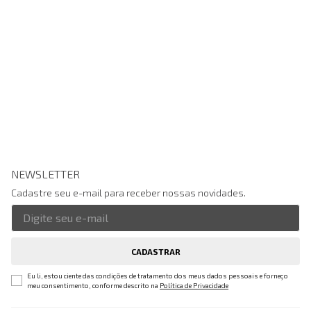
NEWSLETTER
Cadastre seu e-mail para receber nossas novidades.
CADASTRAR
Eu li, estou ciente das condições de tratamento dos meus dados pessoais e forneço
meu consentimento, conforme descrito na
Política de Privacidade