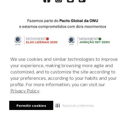
We use cookies and similar technologies to improve
your experience, making browsing more agile and
customized, and to customize the site according to
ATENDIMENTO
your preferences, according to your habits and your
profile. For more information, you can visit our
© © Copyright 2000-2026 - Todos os direitos reservados. A Loja de
Privacy Policy
.
John John reserva-se no direito de corrigir ou alterar informações
como: preços, promoções e disponibilidade de estoque a qualquer
momento.
Advanced preferences
Permitir cookies
Em caso de dúvidas:
0800 990 5500.
Horário de Atendimento
das 8h às 20h de segunda a sábado, exceto
feriados.
Rua Othão 405, Vila Leopoldina, São Paulo - SP | CEP: 05313-020 | CNPJ:
49.669.856/0001-43