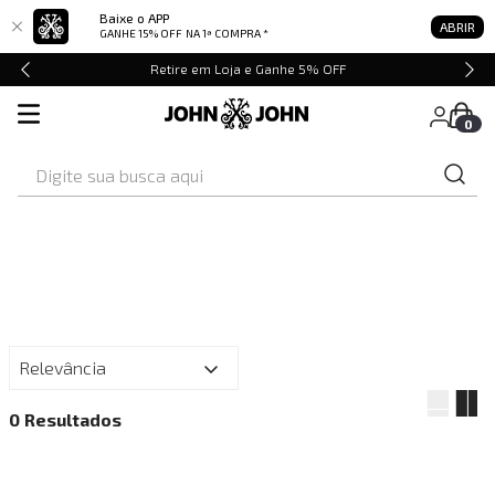
Baixe o APP
ABRIR
GANHE 15% OFF
NA 1ª COMPRA *
Retire em Loja e Ganhe 5% OFF
0
Digite sua busca aqui
Relevância
0