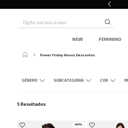
Em até 6x sem juros*
Digite sua busca aqui
NEW
FEMININO
Power Friday Novos Descontos
GÊNERO
SUBCATEGORIA
M
Feminino
Masculino
Saias
Camisas
Prata
Calças
5
Resultados
-
60
%