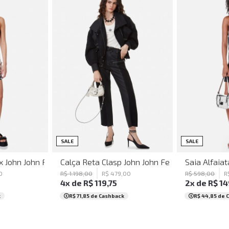
38
36
SALE
SALE
x John John Feminina
Calça Reta Clasp John John Feminina
Saia Alfaiat
0
R$
1
.
198
,
00
R$
479
,
00
R$
598
,
00
R
4
x de
R$
119
,
75
2
x de
R$
14
k
R$ 71,85
de Cashback
R$ 44,85
de 