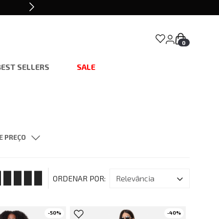
0
BEST SELLERS
SALE
E PREÇO
$ 559,00
t
42
P
relevância
-
50
%
-
40
%