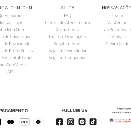
E A JOHN JOHN
AJUDA
NOSSAS AÇÕE
Quem Somos
FAQ
Livelo
Nossas Lojas
Central de Atendimento
Mastercard
ohn John Club
Minha Conta
Itau Personnali
ica de Privacidade
Trocas e Devoluções
Cashback
el de Privacidade
Regulamentos
Denim Guide
al de Preferências
Seja um Revendedor
e Sustentabilidade
Seja um Franqueado
odaComVerso
APP
FOLLOW US
 PAGAMENTO