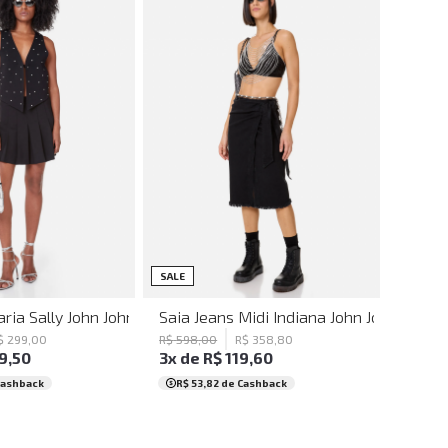
38
40
42
P
M
G
SALE
aria Sally John John Feminino
Saia Jeans Midi Indiana John John Femin
$
299
,
00
R$
598
,
00
R$
358
,
80
9
,
50
3
x de
R$
119
,
60
Cashback
R$ 53,82
de Cashback