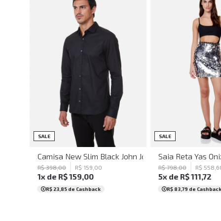
GG
G
SALE
SALE
Camisa New Slim Black John John Masculina
Saia Reta Yas Oni
R$
398
,
00
R$
159
,
00
R$
798
,
00
R$
558
,
6
1
x de
R$
159
,
00
5
x de
R$
111
,
72
R$ 23,85
de Cashback
R$ 83,79
de Cashbac