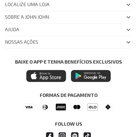
LOCALIZE UMA LOJA
SOBRE A JOHN JOHN
Quem Somos
AJUDA
Nossas Lojas
FAQ
NOSSAS AÇÕES
John John Club
Central de Atendimento
Livelo
Política de Privacidade
Minha Conta
Azul Fidelidade
BAIXE O APP E TENHA BENEFÍCIOS EXCLUSIVOS
Painel de Privacidade
Trocas e Devoluções
Mastercard
Central de Preferências
Regulamentos
Itau Personnalite
Ética e Sustentabilidade
Seja um Revendedor
Denim Guide
ModaComVerso
Seja um Franqueado
FORMAS DE PAGAMENTO
APP
Drop Your Jeans
FOLLOW US