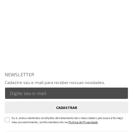
NEWSLETTER
Cadastre seu e-mail para receber nossas novidades.
CADASTRAR
Eu li, estou ciente das condições de tratamento dos meus dados pessoais e forneço
meu consentimento, conforme descrito na
Política de Privacidade