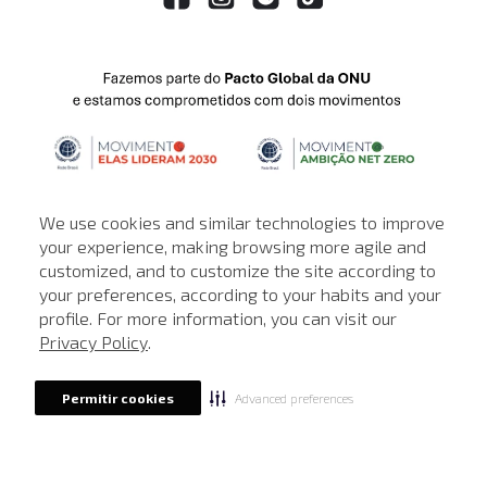
We use cookies and similar technologies to improve
your experience, making browsing more agile and
customized, and to customize the site according to
ATENDIMENTO
your preferences, according to your habits and your
profile. For more information, you can visit our
© © Copyright 2000-2026 - Todos os direitos reservados. A Loja de
Privacy Policy
.
John John reserva-se no direito de corrigir ou alterar informações
como: preços, promoções e disponibilidade de estoque a qualquer
momento.
Advanced preferences
Permitir cookies
Em caso de dúvidas:
0800 990 5500.
Horário de Atendimento
das 8h às 20h de segunda a sábado, exceto
feriados.
Rua Othão 405, Vila Leopoldina, São Paulo - SP | CEP: 05313-020 | CNPJ:
49.669.856/0001-43