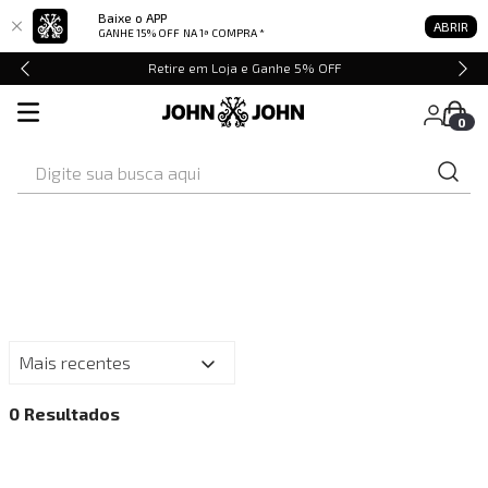
Baixe o APP
ABRIR
GANHE 15% OFF
NA 1ª COMPRA *
Retire em Loja e Ganhe 5% OFF
0
Digite sua busca aqui
Mais recentes
0