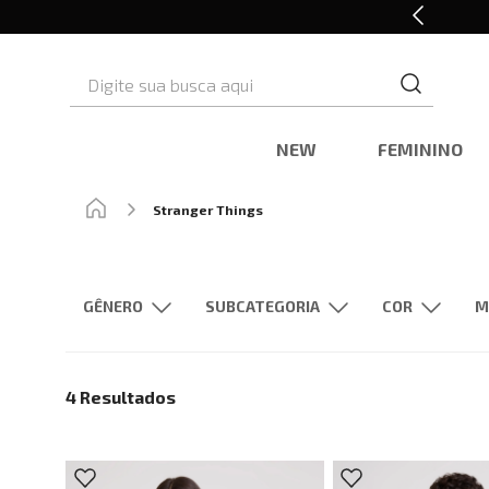
Cashback nas compras
Digite sua busca aqui
NEW
FEMININO
Stranger Things
GÊNERO
SUBCATEGORIA
M
Feminino
Masculino
Tênis
Polos
Jaquetas
Bege
4
Resultados