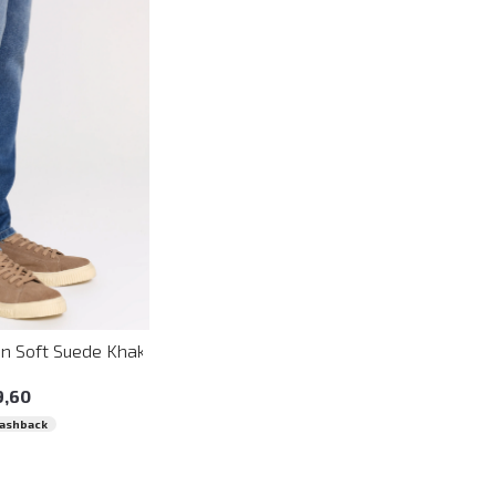
40
41
42
43
na
n Soft Suede Khaki John John Masculino
9
,
60
Cashback