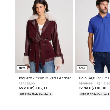
G
P
M
G
NEW
SALE
Jaqueta Ampla Mixed Leather John John Feminina
Polo Regular Fit 
R$
1
.
298
,
00
R$
198
,
00
R$
118
,
8
6
x de
R$
216
,
33
1
x de
R$
118
,
80
R$ 194,70
de Cashback
R$ 17,82
de Cashback