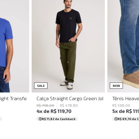
GG
36
38
40
42
44
46
38
39
SALE
NEW
Light Transfer Royal John John Masculina
Calça Straight Cargo Green John John Masculi
Tênis Heave
0
R$
798
,
00
R$
478
,
80
R$
598
,
00
4
x de
R$
119
,
70
5
x de
R$
11
R$ 71,82
de Cashback
R$ 89,70
de 