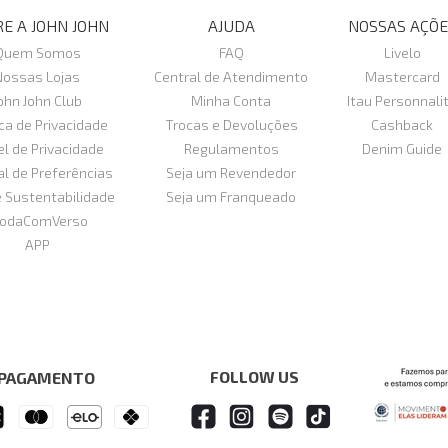
E A JOHN JOHN
AJUDA
NOSSAS AÇÕE
Quem Somos
FAQ
Livelo
Nossas Lojas
Central de Atendimento
Mastercard
ohn John Club
Minha Conta
Itau Personnali
ica de Privacidade
Trocas e Devoluções
Cashback
el de Privacidade
Regulamentos
Denim Guide
al de Preferências
Seja um Revendedor
e Sustentabilidade
Seja um Franqueado
odaComVerso
APP
FOLLOW US
 PAGAMENTO