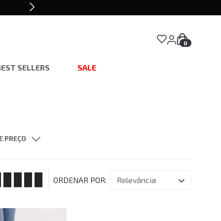
0
BEST SELLERS
SALE
E PREÇO
$ 1.298,00
Ampla
40
41
relevância
46
P