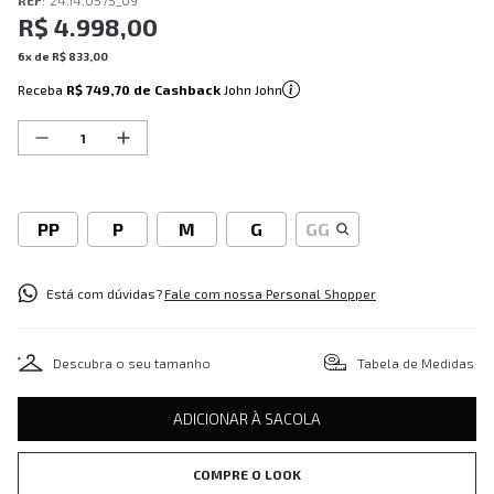
REF
:
24.14.0575_09
R$
4
.
998
,
00
6
x de
R$
833
,
00
Receba
R$ 749,70
de Cashback
John John
PP
P
M
G
GG
Está com dúvidas?
Fale com nossa Personal Shopper
Descubra o seu tamanho
Tabela de Medidas
ADICIONAR À SACOLA
COMPRE O LOOK