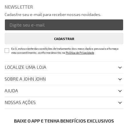
NEWSLETTER
Cadastre seu e-mail para receber nossas novidades.
CADASTRAR
Eu li, estou ciente das condições de tratamento dos meus dados pessoais e forneço
meu consentimento, conforme descrito na
Política de Privacidade
LOCALIZE UMA LOJA
SOBRE A JOHN JOHN
Quem Somos
AJUDA
Nossas Lojas
FAQ
NOSSAS AÇÕES
John John Club
Central de Atendimento
Livelo
Política de Privacidade
Minha Conta
Azul Fidelidade
BAIXE O APP E TENHA BENEFÍCIOS EXCLUSIVOS
Painel de Privacidade
Trocas e Devoluções