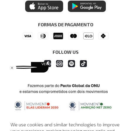
Mastercard
Central de Preferências
Regulamentos
Itau Personnalite
Ética e Sustentabilidade
Seja um Revendedor
Denim Guide
ModaComVerso
Seja um Franqueado
FORMAS DE PAGAMENTO
APP
Drop Your Jeans
FOLLOW US
We use cookies and similar technologies to improve
your experience, making browsing more agile and