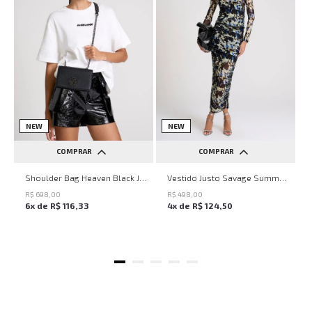
NEW
NEW
COMPRAR
COMPRAR
UN
PP
P
M
G
Shoulder Bag Heaven Black John John Feminina
Vestido Justo Savage Summer John John Feminino
R$
698
,
00
R$
498
,
00
6
x de
R$
116
,
33
4
x de
R$
124
,
50