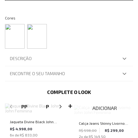
Cores
DESCRIÇÃO
ENCONTRE O SEU TAMANHO
COMPLETE O LOOK
SELECIONE O TAMANHO PARA ADICIONAR
PP
P
M
G
ADICIONAR
Jaqueta Divine Black John
Calça Jeans Skinny Livorno
John Feminina
R$ 4.998,00
John John Feminina
R$ 598,00
R$ 299,00
6
x de
R$ 833,00
2
x de
R$ 149,50