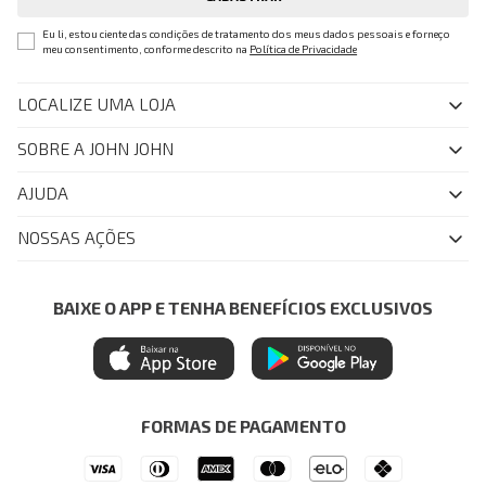
Eu li, estou ciente das condições de tratamento dos meus dados pessoais e forneço
meu consentimento, conforme descrito na
Política de Privacidade
LOCALIZE UMA LOJA
SOBRE A JOHN JOHN
Quem Somos
AJUDA
Nossas Lojas
FAQ
NOSSAS AÇÕES
John John Club
Central de Atendimento
Livelo
Política de Privacidade
Minha Conta
Azul Fidelidade
BAIXE O APP E TENHA BENEFÍCIOS EXCLUSIVOS
Painel de Privacidade
Trocas e Devoluções
Mastercard
Central de Preferências
Regulamentos
Itau Personnalite
Ética e Sustentabilidade
Seja um Revendedor
Denim Guide
ModaComVerso
Seja um Franqueado
FORMAS DE PAGAMENTO
APP
Drop Your Jeans