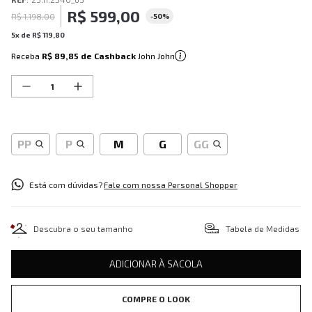
R$
599
,
00
R$
1
.
198
,
00
-
50%
5
x de
R$
119
,
80
Receba
R$ 89,85
de Cashback
John John
PP
P
M
G
GG
Está com dúvidas?
Fale com nossa Personal Shopper
Descubra o seu tamanho
Tabela de Medidas
ADICIONAR À SACOLA
COMPRE O LOOK