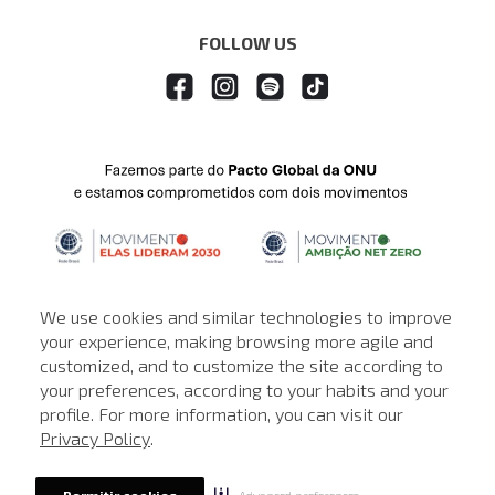
FOLLOW US
We use cookies and similar technologies to improve
your experience, making browsing more agile and
customized, and to customize the site according to
ATENDIMENTO
your preferences, according to your habits and your
profile. For more information, you can visit our
© © Copyright 2000-2026 - Todos os direitos reservados. A Loja de
Privacy Policy
.
John John reserva-se no direito de corrigir ou alterar informações
como: preços, promoções e disponibilidade de estoque a qualquer
momento.
Advanced preferences