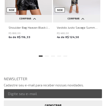
NEW
NEW
COMPRAR
COMPRAR
UN
PP
P
M
G
Shoulder Bag Heaven Black John John Feminina
Vestido Justo Savage Summer John John Feminino
R$
698
,
00
R$
498
,
00
6
x de
R$
116
,
33
4
x de
R$
124
,
50
NEWSLETTER
Cadastre seu e-mail para receber nossas novidades.
CADASTRAR