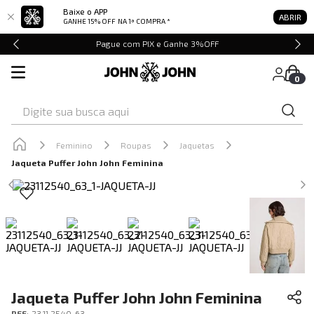
Baixe o APP
ABRIR
GANHE 15% OFF
NA 1ª COMPRA *
Pague com PIX e Ganhe 3%OFF
0
Digite sua busca aqui
Feminino
Roupas
Jaquetas
Jaqueta Puffer John John Feminina
Jaqueta Puffer John John Feminina
REF
:
23.11.2540_63