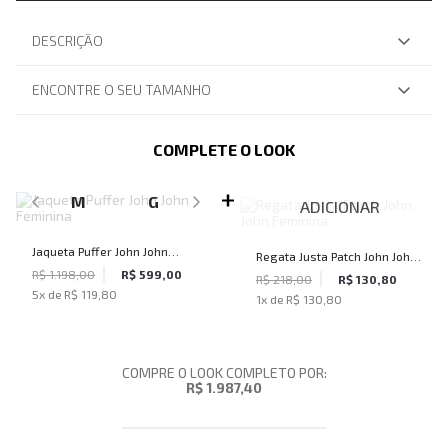
DESCRIÇÃO
ENCONTRE O SEU TAMANHO
COMPLETE O LOOK
SELECIONE O TAMANHO PARA ADICIONAR
M
G
ADICIONAR
Jaqueta Puffer John John
Regata Justa Patch John John
Feminina
R$ 1.198,00
R$ 599,00
Feminina
R$ 218,00
R$ 130,80
5
x de
R$ 119,80
1
x de
R$ 130,80
COMPRE O LOOK COMPLETO POR:
R$ 1.987,40