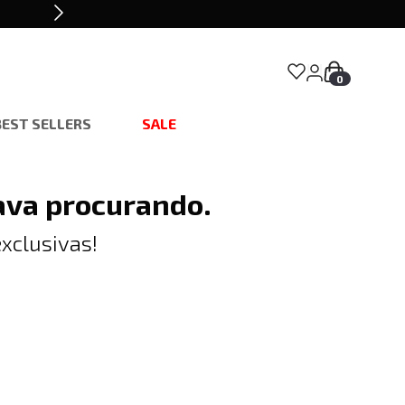
0
BEST SELLERS
SALE
ava procurando.
xclusivas!