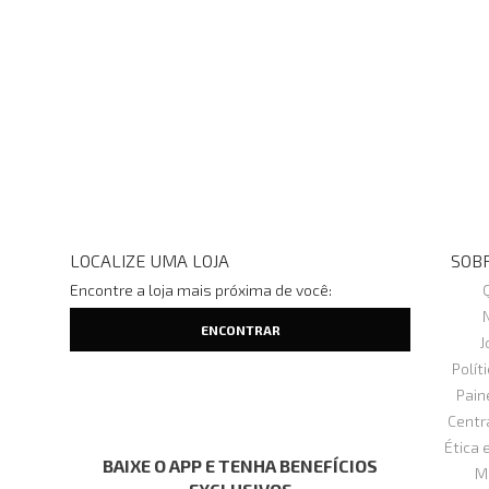
LOCALIZE UMA LOJA
SOBR
Encontre a loja mais próxima de você:
J
Polít
Pain
Centr
Ética 
BAIXE O APP E TENHA BENEFÍCIOS
M