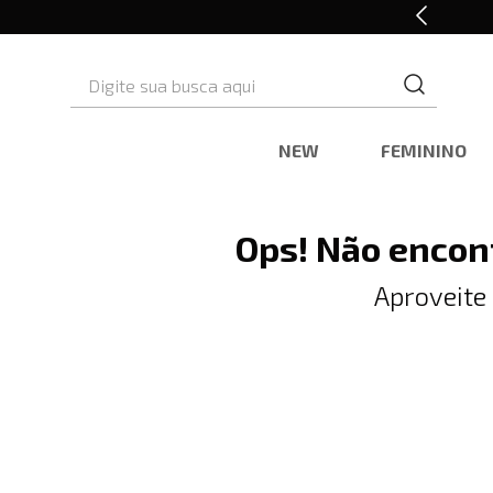
Retire em Loja e Ganhe 5% OFF
Digite sua busca aqui
NEW
FEMININO
Ops! Não encon
Aproveite