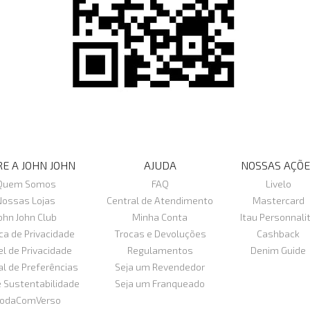
E A JOHN JOHN
AJUDA
NOSSAS AÇÕE
Quem Somos
FAQ
Livelo
Nossas Lojas
Central de Atendimento
Mastercard
ohn John Club
Minha Conta
Itau Personnali
ica de Privacidade
Trocas e Devoluções
Cashback
el de Privacidade
Regulamentos
Denim Guide
al de Preferências
Seja um Revendedor
e Sustentabilidade
Seja um Franqueado
odaComVerso