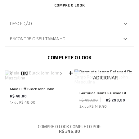
COMPRE O LOOK
DESCRIÇÃO
ENCONTRE O SEU TAMANHO
COMPLETE O LOOK
SELECIONE O TAMANHO PARA ADICIONAR
UN
ADICIONAR
Meia Cliff Black John John
Bermuda Jeans Relaxed Fit
Masculina
R$ 48,00
Cargo Rotterdam John John
R$ 498,00
R$ 298,80
1
x de
R$ 48,00
2
x de
R$ 149,40
Masculina
COMPRE O LOOK COMPLETO POR:
R$ 346,80