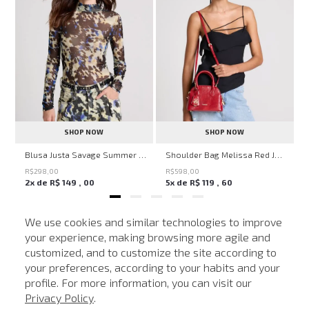
SHOP NOW
SHOP NOW
en Knit John John Feminina
Blusa Justa Savage Summer John John Feminina
Shoulder Bag Melissa Red John John Feminina
R$
298
,
00
R$
598
,
00
2
x de
R$
149
,
00
5
x de
R$
119
,
60
We use cookies and similar technologies to improve
your experience, making browsing more agile and
MAIS VISTOS
customized, and to customize the site according to
ATENDIMENTO
your preferences, according to your habits and your
profile. For more information, you can visit our
-
40%
-
40%
Privacy Policy
.