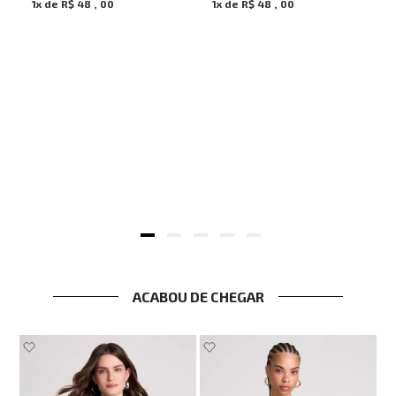
1
x de
R$
48
,
00
1
x de
R$
48
,
00
ohn John Masculina
ACABOU DE CHEGAR