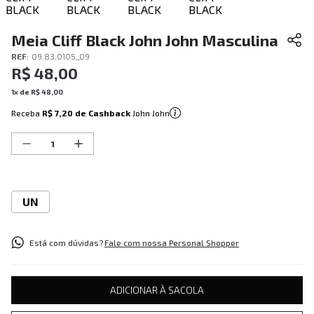
Meia Cliff Black John John Masculina
REF
:
09.83.0105_09
R$
48
,
00
1
x de
R$
48
,
00
Receba
R$ 7,20
de Cashback
John John
UN
Está com dúvidas?
Fale com nossa Personal Shopper
ADICIONAR À SACOLA