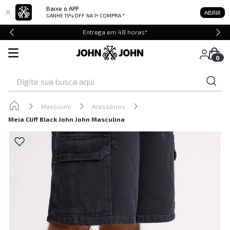
Baixe o APP
ABRIR
GANHE 15% OFF
NA 1ª COMPRA *
Entrega em 48 horas*
0
Digite sua busca aqui
Masculino
Acessórios
Meia Cliff Black John John Masculina