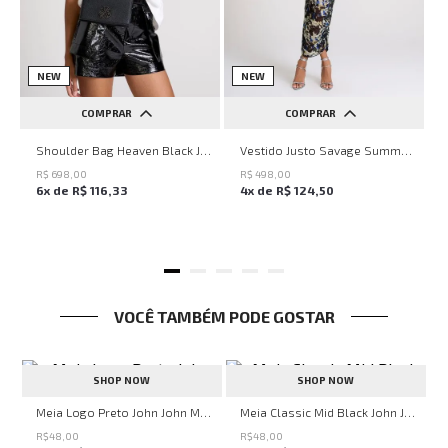
NEW
NEW
COMPRAR
COMPRAR
UN
PP
P
M
G
Shoulder Bag Heaven Black John John Feminina
Vestido Justo Savage Summer John John Feminino
R$
698
,
00
R$
498
,
00
6
x de
R$
116
,
33
4
x de
R$
124
,
50
VOCÊ TAMBÉM PODE GOSTAR
SHOP NOW
SHOP NOW
Meia Logo Preto John John Masculina
Meia Classic Mid Black John John Masculina
R$
48
,
00
R$
48
,
00