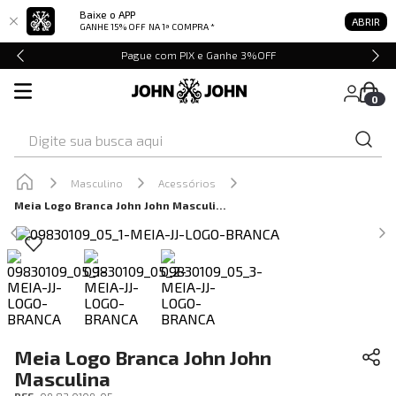
Baixe o APP
ABRIR
GANHE 15% OFF
NA 1ª COMPRA *
Pague com PIX e Ganhe 3%OFF
0
Digite sua busca aqui
Masculino
Acessórios
Meia Logo Branca John John Masculina
Meia Logo Branca John John
Masculina