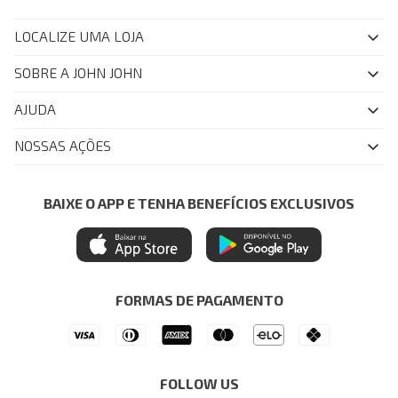
LOCALIZE UMA LOJA
SOBRE A JOHN JOHN
Quem Somos
AJUDA
Nossas Lojas
FAQ
NOSSAS AÇÕES
John John Club
Central de Atendimento
Livelo
Política de Privacidade
Minha Conta
Azul Fidelidade
BAIXE O APP E TENHA BENEFÍCIOS EXCLUSIVOS
Painel de Privacidade
Trocas e Devoluções
Mastercard
Central de Preferências
Regulamentos
Itau Personnalite
Ética e Sustentabilidade
Seja um Revendedor
Denim Guide
ModaComVerso
Seja um Franqueado
FORMAS DE PAGAMENTO
APP
Drop Your Jeans
FOLLOW US