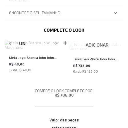
ENCONTRE O SEU TAMANHO
COMPLETE O LOOK
SELECIONE O TAMANHO PARA ADICIONAR
UN
ADICIONAR
Meia Logo Branca John John
Tênis Ben White John John
Masculina
R$ 48,00
Masculino
R$ 738,00
1
x de
R$ 48,00
6
x de
R$ 123,00
COMPRE O LOOK COMPLETO POR:
R$ 786,00
Valor das peças
selecionadas: