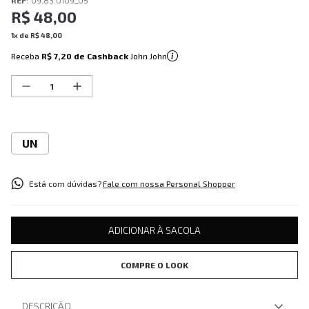
REF
:
09.83.0109_05
R$
48
,
00
1
x de
R$
48
,
00
Receba
R$ 7,20
de Cashback
John John
UN
Está com dúvidas?
Fale com nossa Personal Shopper
ADICIONAR À SACOLA
COMPRE O LOOK
DESCRIÇÃO