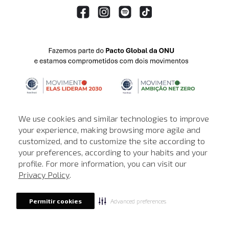
We use cookies and similar technologies to improve
your experience, making browsing more agile and
customized, and to customize the site according to
ATENDIMENTO
your preferences, according to your habits and your
profile. For more information, you can visit our
© © Copyright 2000-2026 - Todos os direitos reservados. A Loja de
Privacy Policy
.
John John reserva-se no direito de corrigir ou alterar informações
como: preços, promoções e disponibilidade de estoque a qualquer
momento.
Advanced preferences
Permitir cookies
Em caso de dúvidas:
0800 990 5500.
Horário de Atendimento
das 8h às 20h de segunda a sábado, exceto
feriados.
Rua Othão 405, Vila Leopoldina, São Paulo - SP | CEP: 05313-020 | CNPJ: