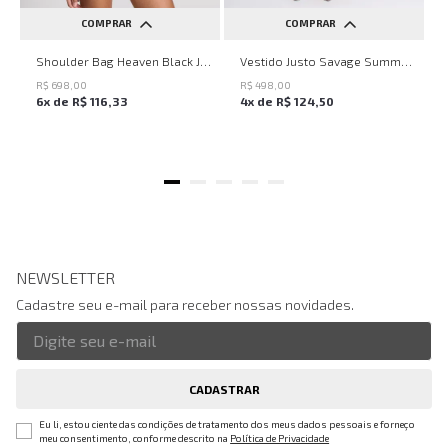
COMPRAR
COMPRAR
UN
PP
P
M
G
Shoulder Bag Heaven Black John John Feminina
Vestido Justo Savage Summer John John Feminino
R$
698
,
00
R$
498
,
00
6
x de
R$
116
,
33
4
x de
R$
124
,
50
NEWSLETTER
Cadastre seu e-mail para receber nossas novidades.
CADASTRAR
Eu li, estou ciente das condições de tratamento dos meus dados pessoais e forneço
meu consentimento, conforme descrito na
Política de Privacidade