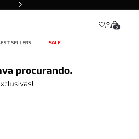
0
BEST SELLERS
SALE
ava procurando.
xclusivas!