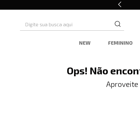
10% OFF* na primeira compra
Digite sua busca aqui
NEW
FEMININO
Ops! Não encon
Aproveite