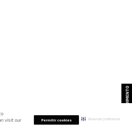
ATENDIMENTO
to
Advanced preferences
n visit our
Permitir cookies