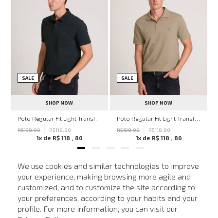
SALE
SALE
SHOP NOW
SHOP NOW
hn John Feminina
Polo Regular Fit Light Transfer Verde Escuro John John Masculina
Polo Regular Fit Light Transfer Bege Médio John John Masculina
R$
198
,
00
R$
118
,
80
R$
198
,
00
R$
118
,
80
1
x de
R$
118
,
80
1
x de
R$
118
,
80
We use cookies and similar technologies to improve
your experience, making browsing more agile and
NEWSLETTER
customized, and to customize the site according to
ATENDIMENTO
Cadastre seu e-mail para receber nossas novidades.
your preferences, according to your habits and your
profile. For more information, you can visit our