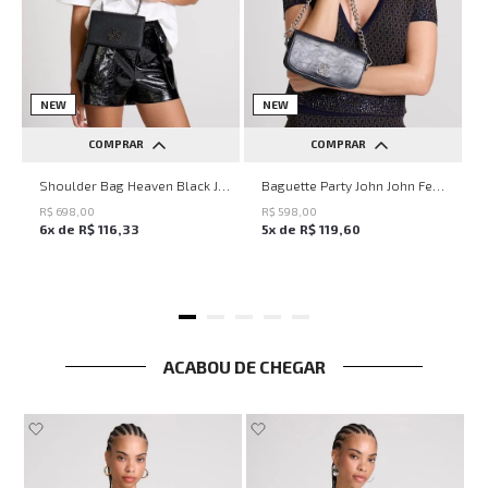
NEW
NEW
COMPRAR
COMPRAR
UN
UN
Shoulder Bag Heaven Black John John Feminina
Baguette Party John John Feminina
R$
698
,
00
R$
598
,
00
6
x de
R$
116
,
33
5
x de
R$
119
,
60
ACABOU DE CHEGAR