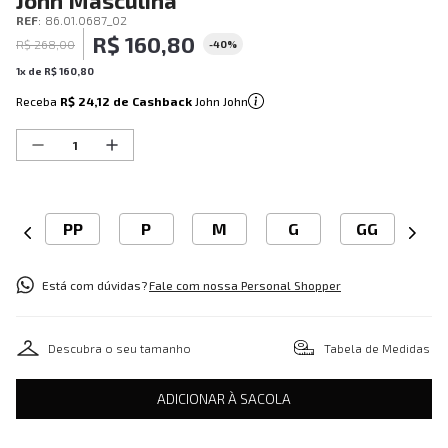
John Masculina
REF
:
86.01.0687_02
R$
160
,
80
R$
268
,
00
-
40%
1
x de
R$
160
,
80
Receba
R$ 24,12
de Cashback
John John
PP
P
M
G
GG
Está com dúvidas?
Fale com nossa Personal Shopper
Descubra o seu tamanho
Tabela de Medidas
ADICIONAR À SACOLA