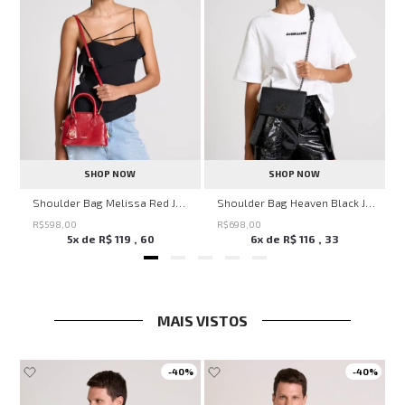
SHOP NOW
SHOP NOW
veryday John John Feminina
Shoulder Bag Melissa Red John John Feminina
Shoulder Bag Heaven Black John John Feminina
R$
598
,
00
R$
698
,
00
5
x de
R$
119
,
60
6
x de
R$
116
,
33
MAIS VISTOS
-
40%
-
40%