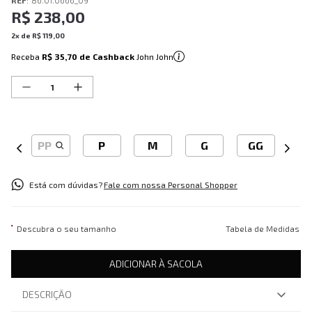
REF
:
86.01.0666_09
R$
238
,
00
2
x de
R$
119
,
00
Receba
R$ 35,70
de Cashback
John John
PP
P
M
G
GG
Está com dúvidas?
Fale com nossa Personal Shopper
Descubra o seu tamanho
Tabela de Medidas
ADICIONAR À SACOLA
DESCRIÇÃO