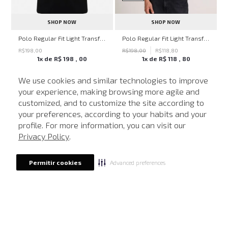
SHOP NOW
SHOP NOW
Polo Regular Fit Light Transfer Preto John John Masculina
Polo Regular Fit Light Transfer Bege Médio John John Masculina
R$
198
,
00
R$
198
,
00
R$
118
,
80
1
x de
R$
198
,
00
1
x de
R$
118
,
80
We use cookies and similar technologies to improve
your experience, making browsing more agile and
customized, and to customize the site according to
ATENDIMENTO
MAIS VISTOS
your preferences, according to your habits and your
profile. For more information, you can visit our
-
40%
-
40%
Privacy Policy
.
Advanced preferences
Permitir cookies