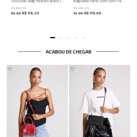
Shoulder Bag Heaven Black John John Feminina
Baguette Party John John Feminina
R$
698
,
00
R$
598
,
00
6
x de
R$
116
,
33
5
x de
R$
119
,
60
ACABOU DE CHEGAR