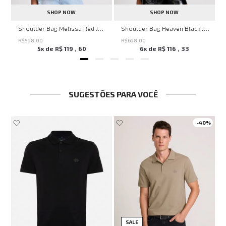
SHOP NOW
SHOP NOW
veryday John John Feminina
Shoulder Bag Melissa Red John John Feminina
Shoulder Bag Heaven Black John John Feminina
R$
598
,
00
R$
698
,
00
5
x de
R$
119
,
60
6
x de
R$
116
,
33
SUGESTÕES PARA VOCÊ
-
40%
d Capuz Preto John John Masculino
SALE