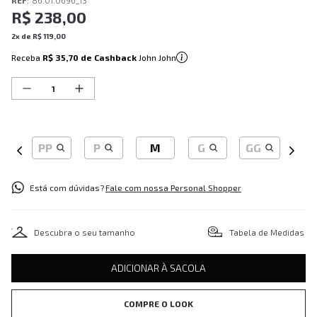
REF
:
86.01.0696_13
R$
238
,
00
2
x de
R$
119
,
00
Receba
R$ 35,70
de Cashback
John John
PP
P
M
G
GG
Está com dúvidas?
Fale com nossa Personal Shopper
Descubra o seu tamanho
Tabela de Medidas
ADICIONAR À SACOLA
COMPRE O LOOK