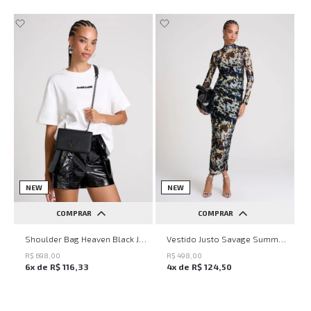
NEW
NEW
COMPRAR
COMPRAR
UN
PP
P
M
G
Shoulder Bag Heaven Black John John Feminina
Vestido Justo Savage Summer John John Feminino
R$
698
,
00
R$
498
,
00
6
x de
R$
116
,
33
4
x de
R$
124
,
50