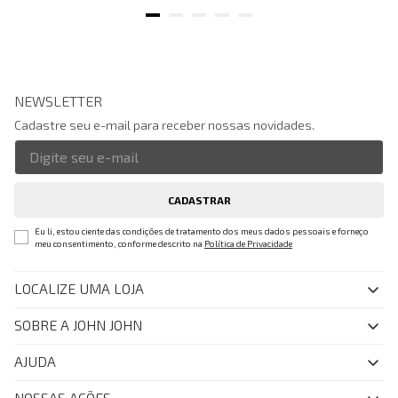
NEWSLETTER
Cadastre seu e-mail para receber nossas novidades.
CADASTRAR
Eu li, estou ciente das condições de tratamento dos meus dados pessoais e forneço
meu consentimento, conforme descrito na
Política de Privacidade
LOCALIZE UMA LOJA
SOBRE A JOHN JOHN
Quem Somos
AJUDA
Nossas Lojas
FAQ
NOSSAS AÇÕES