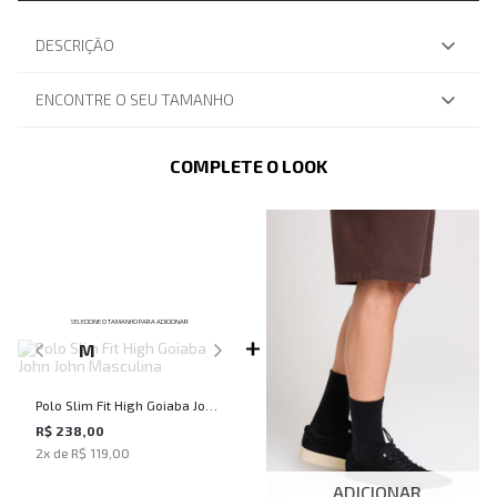
DESCRIÇÃO
ENCONTRE O SEU TAMANHO
COMPLETE O LOOK
SELECIONE O TAMANHO PARA ADICIONAR
M
Polo Slim Fit High Goiaba John
John Masculina
R$ 238,00
2
x de
R$ 119,00
ADICIONAR