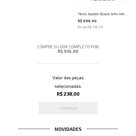
Tênis Jayden Black John John
Masculino
R$ 698,00
6
x de
R$ 116,33
COMPRE O LOOK COMPLETO POR:
R$ 936,00
Valor das peças
selecionadas:
R$ 238,00
COMPRAR
NOVIDADES