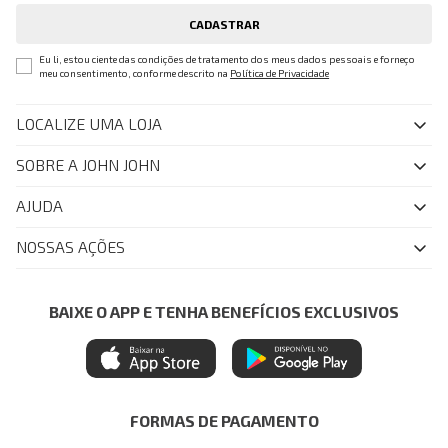
CADASTRAR
Eu li, estou ciente das condições de tratamento dos meus dados pessoais e forneço
meu consentimento, conforme descrito na
Política de Privacidade
LOCALIZE UMA LOJA
SOBRE A JOHN JOHN
Quem Somos
AJUDA
Nossas Lojas
FAQ
NOSSAS AÇÕES
John John Club
Central de Atendimento
Livelo
Política de Privacidade
Minha Conta
Azul Fidelidade
BAIXE O APP E TENHA BENEFÍCIOS EXCLUSIVOS
Painel de Privacidade
Trocas e Devoluções
Mastercard
Central de Preferências
Regulamentos
Itau Personnalite
Ética e Sustentabilidade
Seja um Revendedor
Denim Guide
ModaComVerso
Seja um Franqueado
FORMAS DE PAGAMENTO
APP