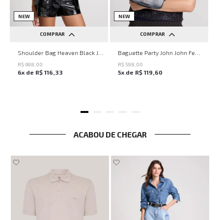
NEW
NEW
COMPRAR
COMPRAR
UN
UN
Shoulder Bag Heaven Black John John Feminina
Baguette Party John John Feminina
R$
698
,
00
R$
598
,
00
6
x de
R$
116
,
33
5
x de
R$
119
,
60
ACABOU DE CHEGAR