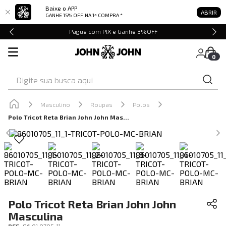
Baixe o APP
ABRIR
GANHE 15% OFF
NA 1ª COMPRA *
Pague com PIX e Ganhe 3%OFF
0
Digite sua busca aqui
Masculino
Roupas
Polos
Polo Tricot Reta Brian John John Masculina
Polo Tricot Reta Brian John John
Masculina