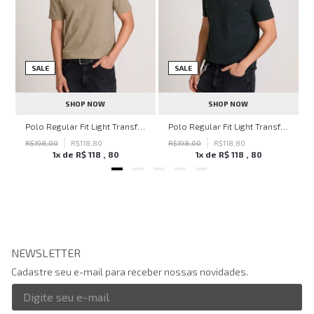
SALE
SALE
SHOP NOW
SHOP NOW
hn John Feminina
Polo Regular Fit Light Transfer Bege Médio John John Masculina
Polo Regular Fit Light Transfer Verde Escuro John John Masculina
R$
198
,
00
R$
118
,
80
R$
198
,
00
R$
118
,
80
1
x de
R$
118
,
80
1
x de
R$
118
,
80
NEWSLETTER
Cadastre seu e-mail para receber nossas novidades.