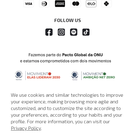
Drop Your Jeans
FOLLOW US
We use cookies and similar technologies to improve
your experience, making browsing more agile and
customized, and to customize the site according to
ATENDIMENTO
your preferences, according to your habits and your
profile. For more information, you can visit our
© © Copyright 2000-2026 - Todos os direitos reservados. A Loja de
Privacy Policy
.
John John reserva-se no direito de corrigir ou alterar informações
como: preços, promoções e disponibilidade de estoque a qualquer