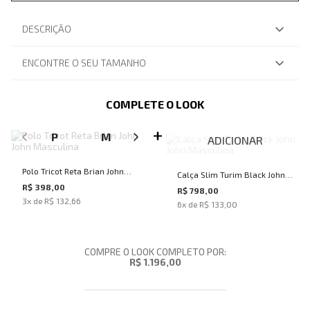
DESCRIÇÃO
ENCONTRE O SEU TAMANHO
COMPLETE O LOOK
SELECIONE O TAMANHO PARA ADICIONAR
P
M
G
GG
ADICIONAR
Polo Tricot Reta Brian John
Calça Slim Turim Black John
John Masculina
R$ 398,00
John Masculina
R$ 798,00
3
x de
R$ 132,66
6
x de
R$ 133,00
COMPRE O LOOK COMPLETO POR:
R$ 1.196,00