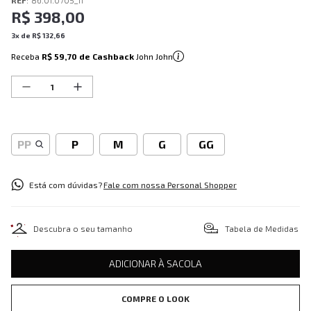
REF
:
86.01.0705_11
R$
398
,
00
3
x de
R$
132
,
66
Receba
R$ 59,70
de Cashback
John John
PP
P
M
G
GG
Está com dúvidas?
Fale com nossa Personal Shopper
Descubra o seu tamanho
Tabela de Medidas
ADICIONAR À SACOLA
COMPRE O LOOK