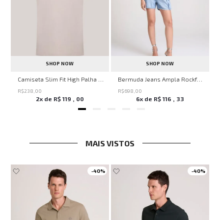
SHOP NOW
SHOP NOW
ircle John John Feminina
Camiseta Slim Fit High Palha John John Masculina
Bermuda Jeans Ampla Rockford John John Feminina
R$
238
,
00
R$
698
,
00
2
x de
R$
119
,
00
6
x de
R$
116
,
33
MAIS VISTOS
-
40%
-
40%