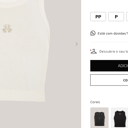
PP
P
Está com dúvidas?
Descubra o seu 
ADIC
CO
Cores