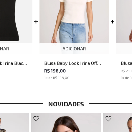
ONAR
ADICIONAR
 Irina Black
Blusa Baby Look Irina Off
Blusa
nina
John John Feminina
John
R$ 198,00
R$ 218
1
x de
R$ 198,00
1
x de
R
NOVIDADES