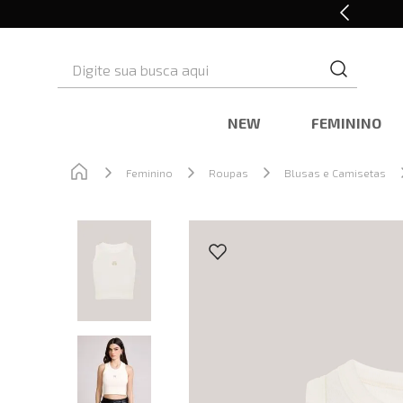
Retire em Loja e Ganhe 5% OFF
Digite sua busca aqui
NEW
FEMININO
Feminino
Roupas
Blusas e Camisetas