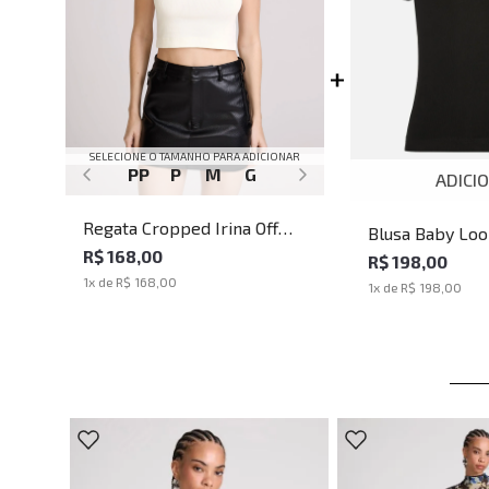
SELECIONE O TAMANHO PARA ADICIONAR
PP
P
M
G
ADICI
Regata Cropped Irina Off
Blusa Baby Look
John John Feminina
R$ 168,00
John John Femi
R$ 198,00
1
x de
R$ 168,00
1
x de
R$ 198,00