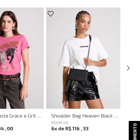
Camiseta Justa Grace e Grit Rosa John John Feminina
Shoulder Bag Heaven Black John John Feminina
R$
698
,
00
R$
218
,
ATENDIMENTO
34
,
00
6
x de
R$
116
,
33
2
x d