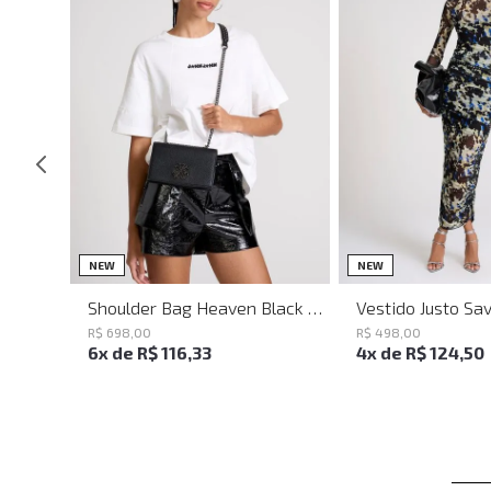
UN
PP
P
NEW
NEW
Shoulder Bag Heaven Black John John Feminina
R$
698
,
00
R$
498
,
00
6
x de
R$
116
,
33
4
x de
R$
124
,
50