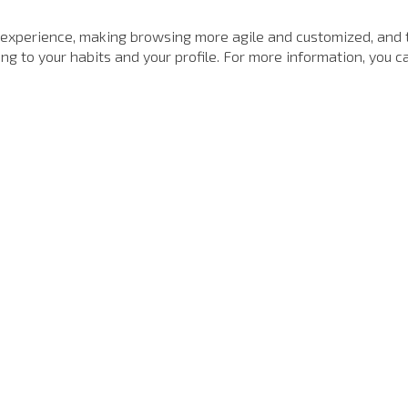
MAIS VISTOS
 experience, making browsing more agile and customized, and 
g to your habits and your profile. For more information, you ca
-
40%
SALE
Polo Regular Fit Light Transfer Verde Escuro John John Masculina
Calça Jeans Balloon Pasadena John John Feminina
80
R$
698
,
00
R$
168
,
00
6
x de
R$
116
,
33
1
x de
R$
1