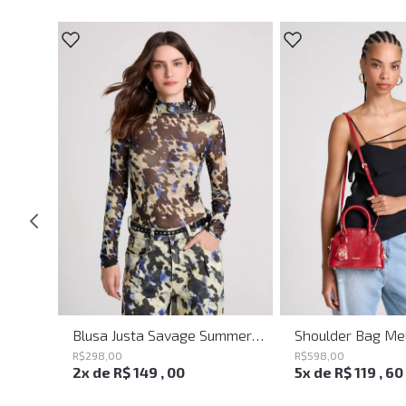
Saia Mini Heaven Knit John John Feminina
Blusa Justa Savage Summer John John Feminina
R$
298
,
00
R$
598
,
00
2
x de
R$
149
,
00
5
x de
R$
119
,
60