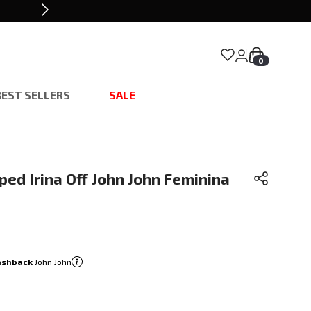
0
BEST SELLERS
SALE
ed Irina Off John John Feminina
ashback
John John