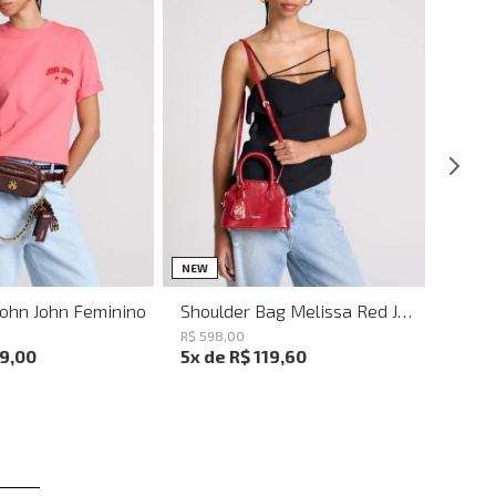
UN
UN
NEW
John John Feminino
Shoulder Bag Melissa Red John John Feminina
R$
598
,
00
19
,
00
5
x de
R$
119
,
60