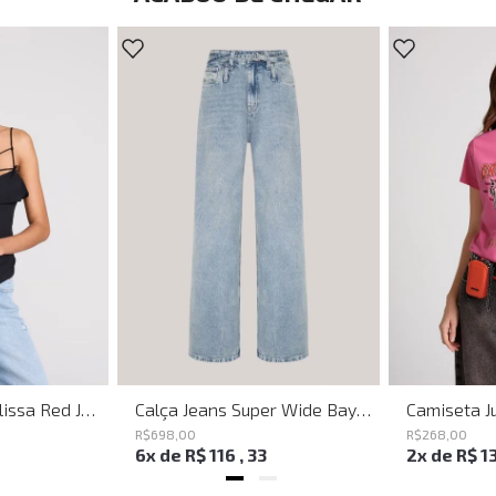
Shoulder Bag Melissa Red John John Feminina
Calça Jeans Super Wide Bayern John John Feminina
R$
698
,
00
R$
268
,
00
6
x de
R$
116
,
33
2
x de
R$
1