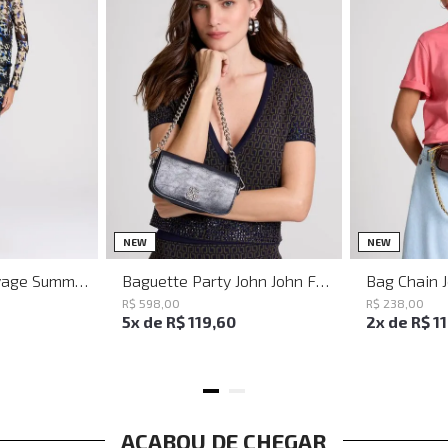
M
G
UN
NEW
NEW
Vestido Justo Savage Summer John John Feminino
Baguette Party John John Feminina
Bag Chain 
R$
598
,
00
R$
238
,
00
5
x de
R$
119
,
60
2
x de
R$
1
ACABOU DE CHEGAR