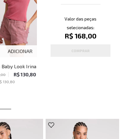
Valor das peças
selecionadas:
R$ 168,00
ADICIONAR
ADICIONAR
COMPRAR
 Baby Look Irina Rosa
Blusa Baby Look Irina
 John Feminina
Carrot John John Feminina
R$ 130,80
R$ 130,80
,00
R$ 218,00
$ 130,80
1
x de
R$ 130,80