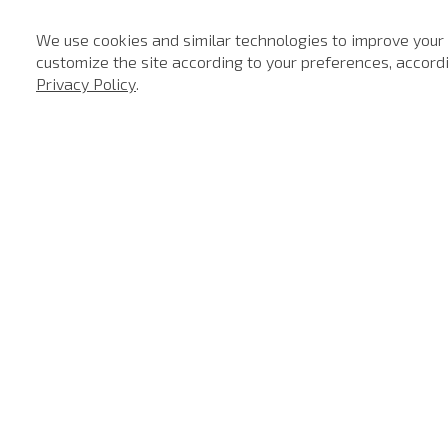
We use cookies and similar technologies to improve your
customize the site according to your preferences, accordin
-
40%
Privacy Policy
.
SALE
SALE
Shoulder Bag Heaven Black John John Feminina
Polo Regular Fit Light Transfer Bege Médio John John Masculina
R$
198
,
00
R$
118
,
80
R$
198
,
00
R$
118
,
1
x de
R$
118
,
80
1
x de
R$
118
,
80