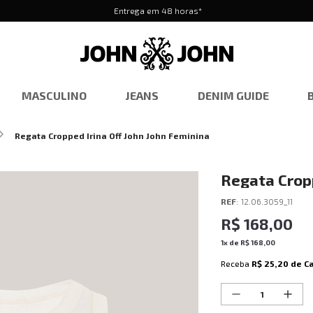
Entrega em 48 horas*
MASCULINO
JEANS
DENIM GUIDE
Regata Cropped Irina Off John John Feminina
Regata Cropp
REF
:
12.06.3059_11
R$
168
,
00
1
x de
R$
168
,
00
Receba
R$ 25,20
de C