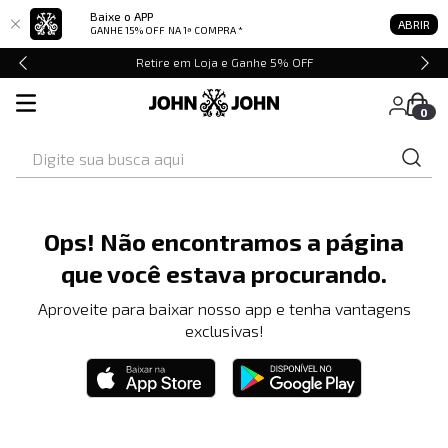
Baixe o APP
ABRIR
GANHE 15% OFF
NA 1ª COMPRA *
Retire em Loja e Ganhe 5% OFF
0
Digite sua busca aqui
Ops! Não encontramos a página
que você estava procurando.
Aproveite para baixar nosso app e tenha vantagens
exclusivas!