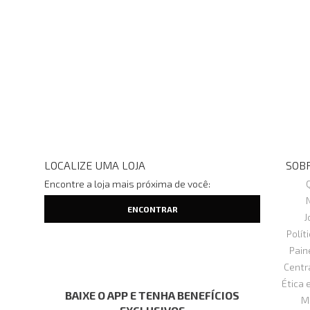
LOCALIZE UMA LOJA
SOBR
Encontre a loja mais próxima de você:
J
Polít
Pain
Centr
Ética 
BAIXE O APP E TENHA BENEFÍCIOS
M