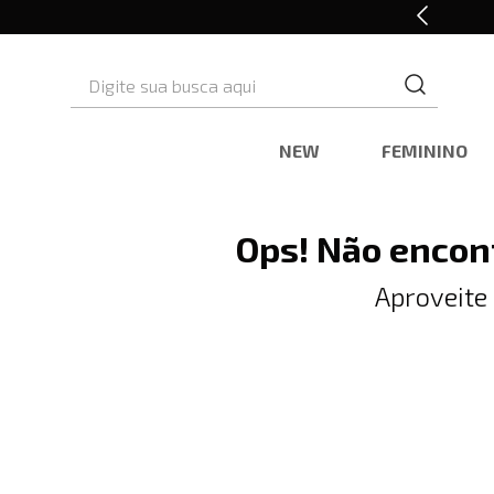
10% OFF* na primeira compra
Digite sua busca aqui
NEW
FEMININO
Ops! Não encon
Aproveite