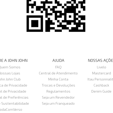
E A JOHN JOHN
AJUDA
NOSSAS AÇÕE
Quem Somos
FAQ
Livelo
Nossas Lojas
Central de Atendimento
Mastercard
ohn John Club
Minha Conta
Itau Personnali
ica de Privacidade
Trocas e Devoluções
Cashback
el de Privacidade
Regulamentos
Denim Guide
al de Preferências
Seja um Revendedor
e Sustentabilidade
Seja um Franqueado
odaComVerso