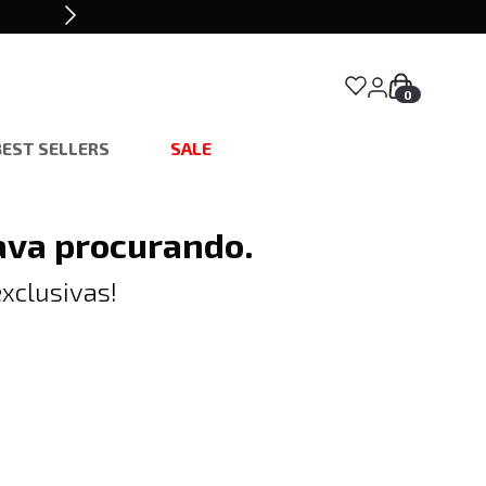
0
BEST SELLERS
SALE
ava procurando.
xclusivas!