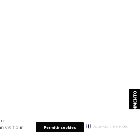
ATENDIMENTO
to
Advanced preferences
n visit our
Permitir cookies