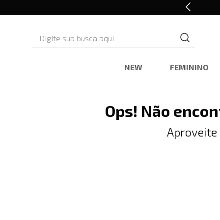
10% OFF* na primeira compra
Digite sua busca aqui
NEW
FEMININO
Ops! Não encon
Aproveite