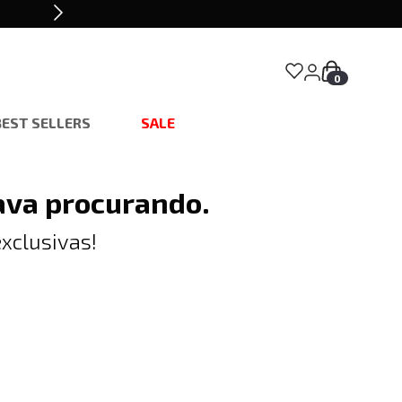
0
BEST SELLERS
SALE
ava procurando.
xclusivas!