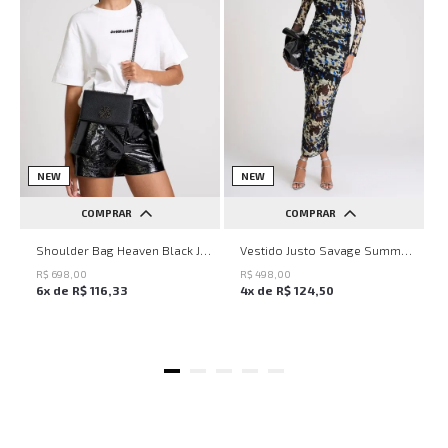
NEW
NEW
COMPRAR
COMPRAR
UN
PP
P
M
G
Shoulder Bag Heaven Black John John Feminina
Vestido Justo Savage Summer John John Feminino
R$
698
,
00
R$
498
,
00
6
x de
R$
116
,
33
4
x de
R$
124
,
50