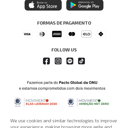
Regulamentos
Itau Personnalite
Ética e Sustentabilidade
Seja um Revendedor
Denim Guide
ModaComVerso
Seja um Franqueado
FORMAS DE PAGAMENTO
APP
Drop Your Jeans
FOLLOW US
We use cookies and similar technologies to improve
your experience, making browsing more agile and