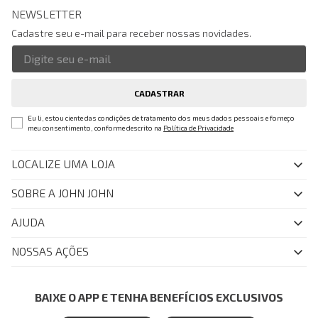
NEWSLETTER
Cadastre seu e-mail para receber nossas novidades.
CADASTRAR
Eu li, estou ciente das condições de tratamento dos meus dados pessoais e forneço
meu consentimento, conforme descrito na
Política de Privacidade
LOCALIZE UMA LOJA
SOBRE A JOHN JOHN
Quem Somos
AJUDA
Nossas Lojas
FAQ
NOSSAS AÇÕES
John John Club
Central de Atendimento
Livelo
Política de Privacidade
Minha Conta
Azul Fidelidade
BAIXE O APP E TENHA BENEFÍCIOS EXCLUSIVOS
Painel de Privacidade
Trocas e Devoluções
Mastercard
Central de Preferências