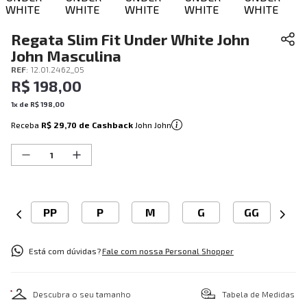
Regata Slim Fit Under White John
John Masculina
REF
:
12.01.2462_05
R$
198
,
00
1
x de
R$
198
,
00
Receba
R$ 29,70
de Cashback
John John
PP
P
M
G
GG
Está com dúvidas?
Fale com nossa Personal Shopper
Descubra o seu tamanho
Tabela de Medidas