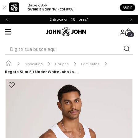
Baixe o APP
ABRIR
GANHE 15% OFF
NA 1ª COMPRA *
Entrega em 48 horas*
0
Digite sua busca aqui
Masculino
Roupas
Camisetas
Regata Slim Fit Under White John John Masculina