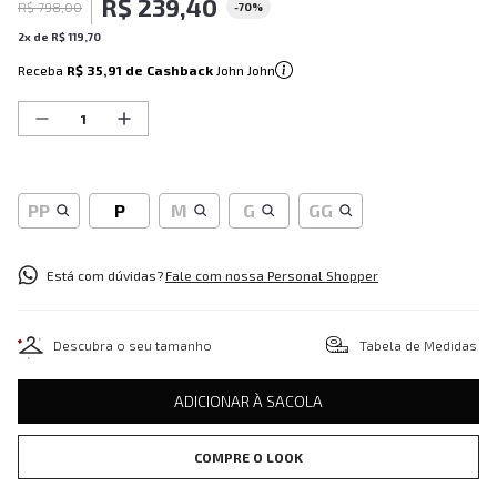
R$
239
,
40
R$
798
,
00
-
70%
2
x de
R$
119
,
70
Receba
R$ 35,91
de Cashback
John John
PP
P
M
G
GG
Está com dúvidas?
Fale com nossa Personal Shopper
Descubra o seu tamanho
Tabela de Medidas
ADICIONAR À SACOLA
COMPRE O LOOK