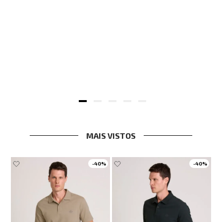
n Feminina
MAIS VISTOS
-
40%
-
40%