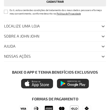
CADASTRAR
Eu li, estou ciente das condições de tratamento dos meus dados pessoais e forneço
meu consentimento, conforme descrito na
Política de Privacidade
LOCALIZE UMA LOJA
SOBRE A JOHN JOHN
Quem Somos
AJUDA
Nossas Lojas
FAQ
NOSSAS AÇÕES
John John Club
Central de Atendimento
Livelo
Política de Privacidade
Minha Conta
Azul Fidelidade
BAIXE O APP E TENHA BENEFÍCIOS EXCLUSIVOS
Painel de Privacidade
Trocas e Devoluções
Mastercard
Central de Preferências
Regulamentos
Itau Personnalite
Ética e Sustentabilidade
Seja um Revendedor
Denim Guide
ModaComVerso
Seja um Franqueado
FORMAS DE PAGAMENTO
APP
Drop Your Jeans