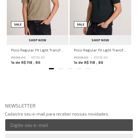
SALE
SALE
SHOP NOW
SHOP NOW
ven Black John John Feminina
Polo Regular Fit Light Transfer Bege Médio John John Masculina
Polo Regular Fit Light Transfer Verde Escuro John John Masculina
R$
198
,
00
R$
118
,
80
R$
198
,
00
R$
118
,
80
1
x de
R$
118
,
80
1
x de
R$
118
,
80
NEWSLETTER
Cadastre seu e-mail para receber nossas novidades.