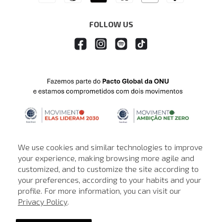
FOLLOW US
We use cookies and similar technologies to improve
your experience, making browsing more agile and
customized, and to customize the site according to
ATENDIMENTO
your preferences, according to your habits and your
profile. For more information, you can visit our
© © Copyright 2000-2026 - Todos os direitos reservados. A Loja de
Privacy Policy
.
John John reserva-se no direito de corrigir ou alterar informações
como: preços, promoções e disponibilidade de estoque a qualquer
momento.