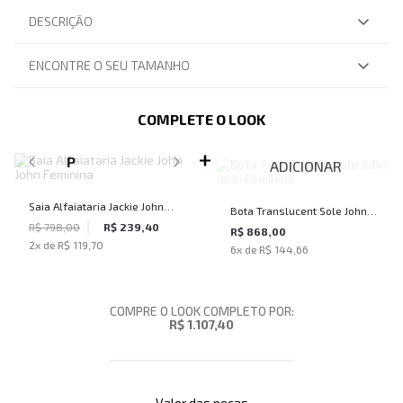
DESCRIÇÃO
ENCONTRE O SEU TAMANHO
COMPLETE O LOOK
SELECIONE O TAMANHO PARA ADICIONAR
P
ADICIONAR
Saia Alfaiataria Jackie John
Bota Translucent Sole John
John Feminina
R$ 798,00
R$ 239,40
John Feminina
R$ 868,00
2
x de
R$ 119,70
6
x de
R$ 144,66
COMPRE O LOOK COMPLETO POR:
R$ 1.107,40
Valor das peças