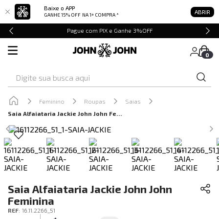
Baixe o APP
ABRIR
GANHE 15% OFF
NA 1ª COMPRA *
Pague com PIX e Ganhe 3%OFF
0
Digite sua busca aqui
Feminino
Roupas
Saias
Saia Alfaiataria Jackie John John Feminina
Saia Alfaiataria Jackie John John
Feminina
REF
:
16.11.2266_51