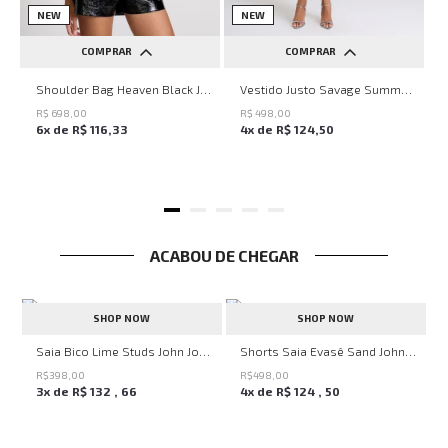
NEW
NEW
COMPRAR
COMPRAR
UN
PP
P
M
G
Shoulder Bag Heaven Black John John Feminina
Vestido Justo Savage Summer John John Feminino
R$
698
,
00
R$
498
,
00
6
x de
R$
116
,
33
4
x de
R$
124
,
50
ACABOU DE CHEGAR
SHOP NOW
SHOP NOW
Saia Bico Lime Studs John John Feminina
Shorts Saia Evasê Sand John John Feminino
R$
398
,
00
R$
498
,
00
3
x de
R$
132
,
66
4
x de
R$
124
,
50