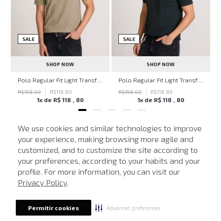
SALE
SALE
SHOP NOW
SHOP NOW
hn John Feminina
Polo Regular Fit Light Transfer Bege Médio John John Masculina
Polo Regular Fit Light Transfer Verde Escuro John John Masculina
R$
198
,
00
R$
118
,
80
R$
198
,
00
R$
118
,
80
1
x de
R$
118
,
80
1
x de
R$
118
,
80
We use cookies and similar technologies to improve
your experience, making browsing more agile and
NEWSLETTER
customized, and to customize the site according to
ATENDIMENTO
Cadastre seu e-mail para receber nossas novidades.
your preferences, according to your habits and your
profile. For more information, you can visit our
Privacy Policy
.
CADASTRAR
Advanced preferences
Permitir cookies
Eu li, estou ciente das condições de tratamento dos meus dados pessoais e forneço