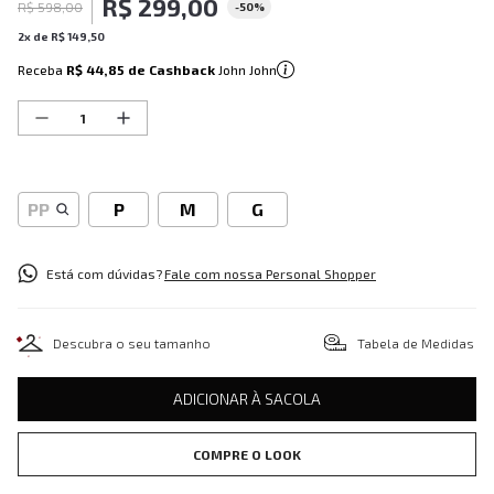
R$
299
,
00
R$
598
,
00
-
50%
2
x de
R$
149
,
50
Receba
R$ 44,85
de Cashback
John John
PP
P
M
G
Está com dúvidas?
Fale com nossa Personal Shopper
Descubra o seu tamanho
Tabela de Medidas
ADICIONAR À SACOLA
COMPRE O LOOK