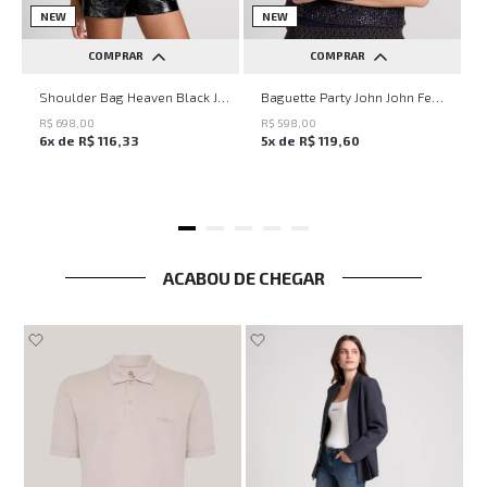
NEW
NEW
COMPRAR
COMPRAR
UN
UN
Shoulder Bag Heaven Black John John Feminina
Baguette Party John John Feminina
R$
698
,
00
R$
598
,
00
6
x de
R$
116
,
33
5
x de
R$
119
,
60
ACABOU DE CHEGAR