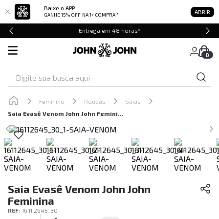
Baixe o APP
ABRIR
GANHE 15% OFF
NA 1ª COMPRA *
Entrega em 48 horas*
0
Digite sua busca aqui
Feminino
Roupas
Saias
Saia Evasê Venom John John Feminina
Saia Evasê Venom John John
Feminina
REF
:
16.11.2645_30