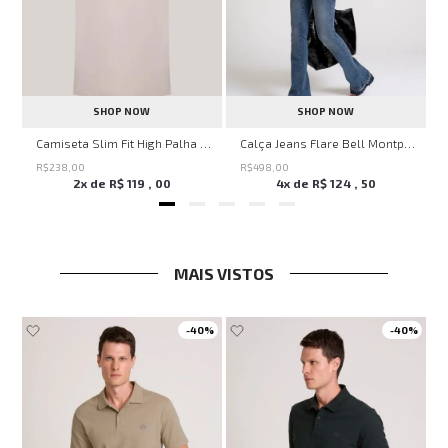
SHOP NOW
SHOP NOW
Savage Summer John John Feminina
Camiseta Slim Fit High Palha John John Masculina
Calça Jeans Flare Bell Montpellier John John Feminina
R$
238
,
00
R$
498
,
00
2
x de
R$
119
,
00
4
x de
R$
124
,
50
MAIS VISTOS
-
40%
-
40%