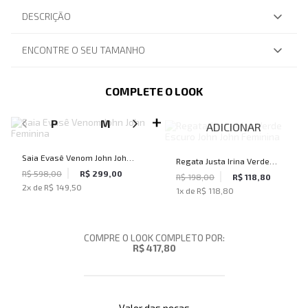
DESCRIÇÃO
ENCONTRE O SEU TAMANHO
COMPLETE O LOOK
SELECIONE O TAMANHO PARA ADICIONAR
P
M
G
ADICIONAR
Saia Evasê Venom John John
Regata Justa Irina Verde
Feminina
R$ 598,00
R$ 299,00
Escuro John John Feminina
R$ 198,00
R$ 118,80
2
x de
R$ 149,50
1
x de
R$ 118,80
COMPRE O LOOK COMPLETO POR:
R$ 417,80
Valor das peças