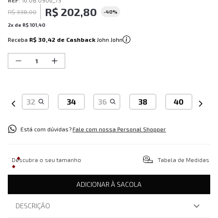
REF
:
16.08.0906_73
R$
202
,
80
R$
338
,
00
-
40%
2
x de
R$
101
,
40
Receba
R$ 30,42
de Cashback
John John
32
34
36
38
40
Está com dúvidas?
Fale com nossa Personal Shopper
Descubra o seu tamanho
Tabela de Medidas
ADICIONAR À SACOLA
DESCRIÇÃO