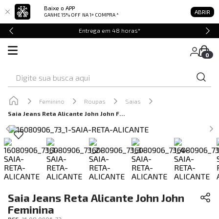
Baixe o APP
ABRIR
GANHE 15% OFF
NA 1ª COMPRA *
Entrega em 48 horas*
0
Digite sua busca aqui
Feminino
Roupas
Saias
Saia Jeans Reta Alicante John John Feminina
Saia Jeans Reta Alicante John John
Feminina