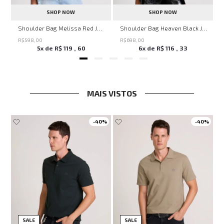
SHOP NOW
SHOP NOW
veryday John John Feminina
Shoulder Bag Melissa Red John John Feminina
Shoulder Bag Heaven Black John John Feminina
R$
598
,
00
R$
698
,
00
5
x de
R$
119
,
60
6
x de
R$
116
,
33
MAIS VISTOS
-
40%
-
40%
SALE
SALE