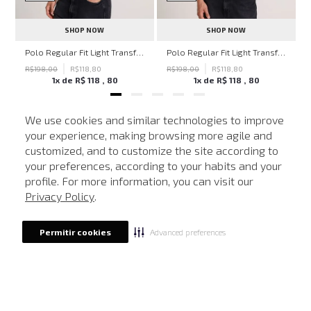
SHOP NOW
SHOP NOW
hn John Feminina
Polo Regular Fit Light Transfer Verde Escuro John John Masculina
Polo Regular Fit Light Transfer Bege Médio John John Masculina
R$
198
,
00
R$
118
,
80
R$
198
,
00
R$
118
,
80
1
x de
R$
118
,
80
1
x de
R$
118
,
80
We use cookies and similar technologies to improve
your experience, making browsing more agile and
NEWSLETTER
customized, and to customize the site according to
ATENDIMENTO
Cadastre seu e-mail para receber nossas novidades.
your preferences, according to your habits and your
profile. For more information, you can visit our
Privacy Policy
.
CADASTRAR
Advanced preferences
Permitir cookies
Eu li, estou ciente das condições de tratamento dos meus dados pessoais e forneço
meu consentimento, conforme descrito na
Política de Privacidade
LOCALIZE UMA LOJA