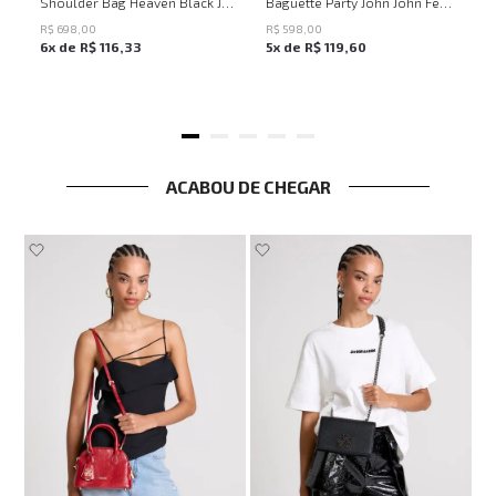
Shoulder Bag Heaven Black John John Feminina
Baguette Party John John Feminina
R$
698
,
00
R$
598
,
00
6
x de
R$
116
,
33
5
x de
R$
119
,
60
ACABOU DE CHEGAR