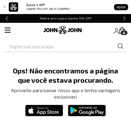
Baixe o APP
ABRIR
GANHE 15% OFF
NA 1ª COMPRA *
Retire em Loja e Ganhe 5% OFF
0
Digite sua busca aqui
Ops! Não encontramos a página
que você estava procurando.
Aproveite para baixar nosso app e tenha vantagens
exclusivas!