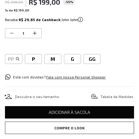
R$
199
,
00
R$
398
,
00
-
50%
1
x de
R$
199
,
00
Receba
R$ 29,85
de Cashback
John John
PP
P
M
G
GG
Está com dúvidas?
Fale com nossa Personal Shopper
Descubra o seu tamanho
Tabela de Medidas
ADICIONAR À SACOLA
COMPRE O LOOK