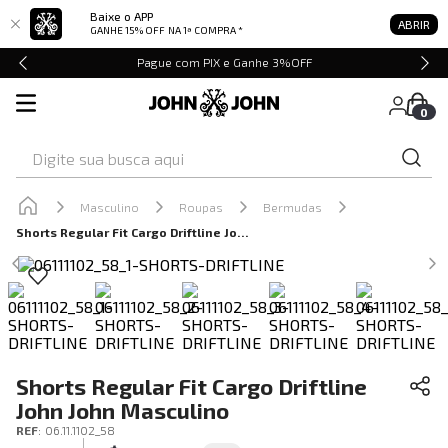
Baixe o APP
ABRIR
GANHE 15% OFF
NA 1ª COMPRA *
Pague com PIX e Ganhe 3%OFF
0
Digite sua busca aqui
Masculino
Roupas
Bermudas
Shorts Regular Fit Cargo Driftline John John Masculino
Shorts Regular Fit Cargo Driftline
John John Masculino
REF
:
06.11.1102_58