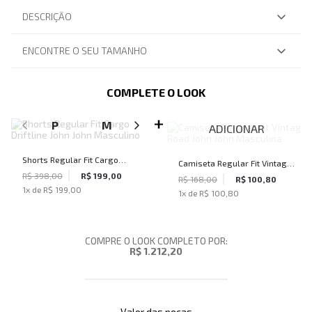
DESCRIÇÃO
ENCONTRE O SEU TAMANHO
COMPLETE O LOOK
SELECIONE O TAMANHO PARA ADICIONAR
P
M
G
GG
ADICIONAR
Shorts Regular Fit Cargo
Camiseta Regular Fit Vintage
Driftline John John Masculino
R$ 398,00
R$ 199,00
Road John John Masculina
R$ 168,00
R$ 100,80
1
x de
R$ 199,00
1
x de
R$ 100,80
COMPRE O LOOK COMPLETO POR:
R$ 1.212,20
Valor das peças