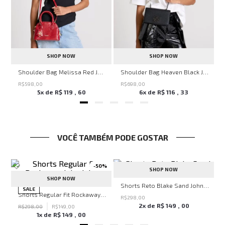
SHOP NOW
SHOP NOW
veryday John John Feminina
Shoulder Bag Melissa Red John John Feminina
Shoulder Bag Heaven Black John John Feminina
R$
598
,
00
R$
698
,
00
5
x de
R$
119
,
60
6
x de
R$
116
,
33
VOCÊ TAMBÉM PODE GOSTAR
-
50%
SHOP NOW
SHOP NOW
n Masculina
Shorts Reto Blake Sand John John Masculino
SALE
Shorts Regular Fit Rockaway John John Masculino
R$
298
,
00
2
x de
R$
149
,
00
R$
298
,
00
R$
149
,
00
1
x de
R$
149
,
00