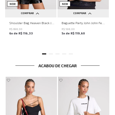
NEW
NEW
COMPRAR
COMPRAR
UN
UN
Shoulder Bag Heaven Black John John Feminina
Baguette Party John John Feminina
R$
698
,
00
R$
598
,
00
6
x de
R$
116
,
33
5
x de
R$
119
,
60
ACABOU DE CHEGAR