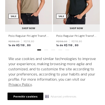
SALE
SALE
SHOP NOW
SHOP NOW
hn John Feminina
Polo Regular Fit Light Transfer Bege Médio John John Masculina
Polo Regular Fit Light Transfer Verde Escuro John John Masculina
R$
198
,
00
R$
118
,
80
R$
198
,
00
R$
118
,
80
1
x de
R$
118
,
80
1
x de
R$
118
,
80
We use cookies and similar technologies to improve
your experience, making browsing more agile and
NEWSLETTER
customized, and to customize the site according to
ATENDIMENTO
Cadastre seu e-mail para receber nossas novidades.
your preferences, according to your habits and your
profile. For more information, you can visit our
Privacy Policy
.
CADASTRAR
Advanced preferences
Permitir cookies
Eu li, estou ciente das condições de tratamento dos meus dados pessoais e forneço
meu consentimento, conforme descrito na
Política de Privacidade