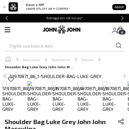
Baixe o APP
ABRIR
GANHE 15% OFF
NA 1ª COMPRA *
Entrega em 48 horas*
0
Digite sua busca aqui
Masculino
Acessórios
Bolsas
Shoulder Bag Luke Grey John John Masculina
Shoulder Bag Luke Grey John John
Masculina