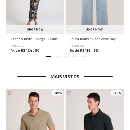
SHOP NOW
SHOP NOW
ell Montpellier John John Feminina
Vestido Justo Savage Summer John John Feminino
Calça Jeans Super Wide Bayern John John Feminina
R$
498
,
00
R$
698
,
00
4
x de
R$
124
,
50
6
x de
R$
116
,
33
MAIS VISTOS
-
40%
-
40%