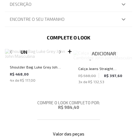
DESCRIÇÃO
ENCONTRE O SEU TAMANHO
COMPLETE O LOOK
SELECIONE O TAMANHO PARA ADICIONAR
UN
ADICIONAR
Shoulder Bag Luke Grey John
Calça Jeans Straight
John Masculina
R$ 468,00
Cambridge John John
R$ 568,00
R$ 397,60
4
x de
R$ 117,00
3
x de
R$ 132,53
Masculina
COMPRE O LOOK COMPLETO POR:
R$ 984,40
Valor das peças