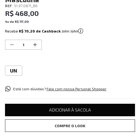
REF
:
51.97.0871_86
R$
468
,
00
4
x de
R$
117
,
00
Receba
R$ 70,20
de Cashback
John John
UN
Está com dúvidas?
Fale com nossa Personal Shopper
ADICIONAR À SACOLA
COMPRE O LOOK