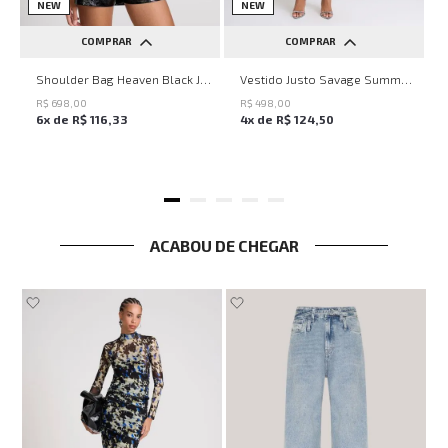
NEW
NEW
COMPRAR
COMPRAR
UN
PP
P
M
G
Shoulder Bag Heaven Black John John Feminina
Vestido Justo Savage Summer John John Feminino
R$
698
,
00
R$
498
,
00
6
x de
R$
116
,
33
4
x de
R$
124
,
50
ACABOU DE CHEGAR