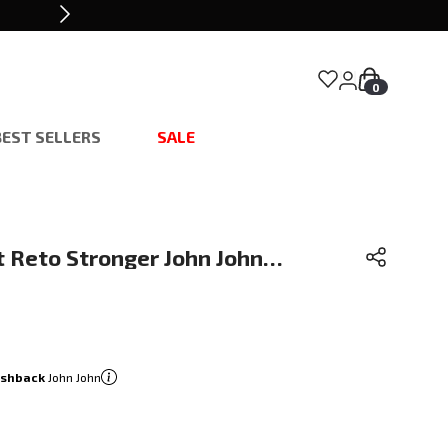
0
BEST SELLERS
SALE
t Reto Stronger John John
ashback
John John