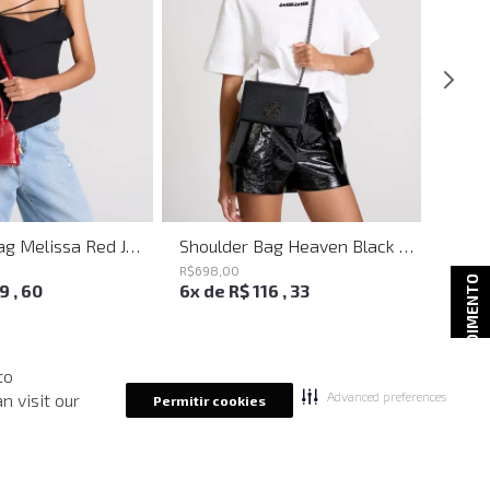
Shoulder Bag Melissa Red John John Feminina
Shoulder Bag Heaven Black John John Feminina
R$
698
,
00
R$
498
ATENDIMENTO
19
,
60
6
x de
R$
116
,
33
4
x d
to
Advanced preferences
n visit our
Permitir cookies
-
40%