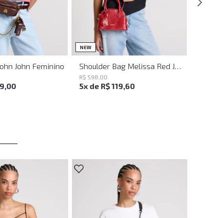
UN
UN
NEW
John John Feminino
Shoulder Bag Melissa Red John John Feminina
R$
598
,
00
19
,
00
5
x de
R$
119
,
60