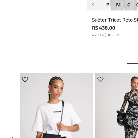
P
M
G
Suéter Tricot Reto S
John John Masculino
R$ 438,00
4
x de
R$ 109,50