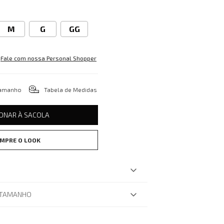
M
G
GG
Fale com nossa Personal Shopper
tamanho
Tabela de Medidas
IONAR À SACOLA
MPRE O LOOK
 TAMANHO