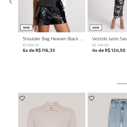
UN
PP
P
NEW
NEW
Shoulder Bag Heaven Black John John Feminina
R$
698
,
00
R$
498
,
00
6
x de
R$
116
,
33
4
x de
R$
124
,
50