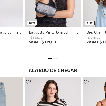
M
G
UN
NEW
NEW
Vestido Justo Savage Summer John John Feminino
Baguette Party John John Feminina
Bag Chain 
R$
598
,
00
R$
238
,
00
5
x de
R$
119
,
60
2
x de
R$
1
ACABOU DE CHEGAR