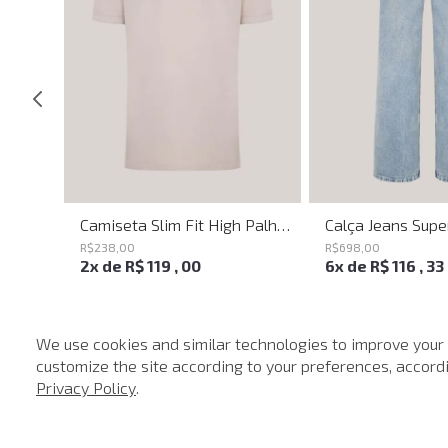
Shoulder Bag Everyday John John Feminina
Camiseta Slim Fit High Palha John John Masculina
R$
238
,
00
R$
698
,
00
2
x de
R$
119
,
00
6
x de
R$
116
,
33
We use cookies and similar technologies to improve your
customize the site according to your preferences, accordin
-
40%
-
40%
Privacy Policy
.