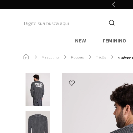
10% OFF* na primeira compra
Digite sua busca aqui
NEW
FEMININO
Masculino
Roupas
Tricôs
Suéter 