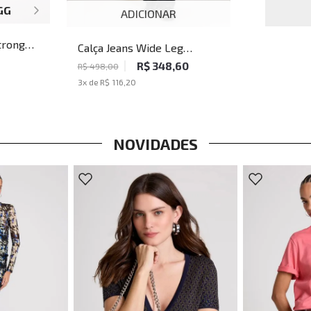
GG
ADICIONAR
tronger
Calça Jeans Wide Leg
Washington John John
R$ 348,60
R$ 498,00
Masculina
3
x de
R$ 116,20
NOVIDADES