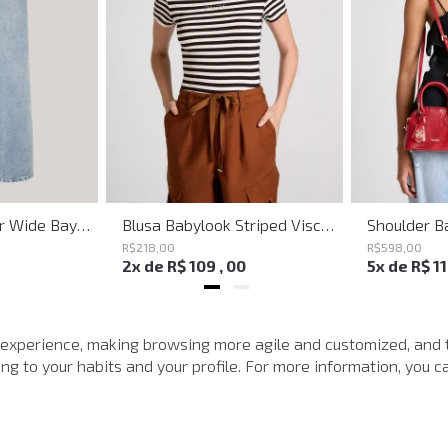
Calça Jeans Super Wide Bayern John John Feminina
Blusa Babylook Striped Visco John John Feminina
R$
218
,
00
R$
598
,
00
2
x de
R$
109
,
00
5
x de
R$
1
MAIS VISTOS
 experience, making browsing more agile and customized, and 
g to your habits and your profile. For more information, you ca
-
40%