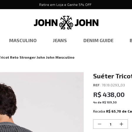
Retire em Loja e Ganhe 5% OFF
MASCULINO
JEANS
DENIM GUIDE
Tricot Reto Stronger John John Masculino
Suéter Trico
Masculino
REF
:
78.19.0293_03
R$
438
,
00
4
x de
R$
109
,
50
Receba
R$ 65,70
de C