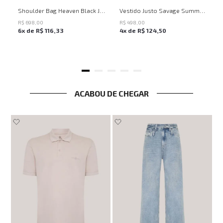
UN
PP
P
M
G
Shoulder Bag Heaven Black John John Feminina
Vestido Justo Savage Summer John John Feminino
R$
698
,
00
R$
498
,
00
6
x de
R$
116
,
33
4
x de
R$
124
,
50
ACABOU DE CHEGAR