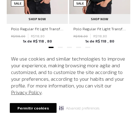
SALE
SALE
SHOP NOW
SHOP NOW
ohn John Masculina
Polo Regular Fit Light Transfer Bege Médio John John Masculina
Polo Regular Fit Light Transfer Verde Escuro John John Masculina
R$
198
,
00
R$
118
,
80
R$
198
,
00
R$
118
,
80
1
x de
R$
118
,
80
1
x de
R$
118
,
80
We use cookies and similar technologies to improve
your experience, making browsing more agile and
NEWSLETTER
customized, and to customize the site according to
ATENDIMENTO
Cadastre seu e-mail para receber nossas novidades.
your preferences, according to your habits and your
profile. For more information, you can visit our
Privacy Policy
.
CADASTRAR
Advanced preferences
Permitir cookies
Eu li, estou ciente das condições de tratamento dos meus dados pessoais e forneço
meu consentimento, conforme descrito na
Política de Privacidade
LOCALIZE UMA LOJA