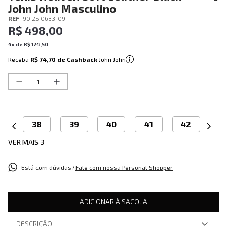
John John Masculino
REF
:
90.25.0633_09
R$
498
,
00
4
x de
R$
124
,
50
Receba
R$ 74,70
de Cashback
John John
38
39
40
41
42
VER MAIS 3
Está com dúvidas?
Fale com nossa Personal Shopper
ADICIONAR À SACOLA
DESCRIÇÃO