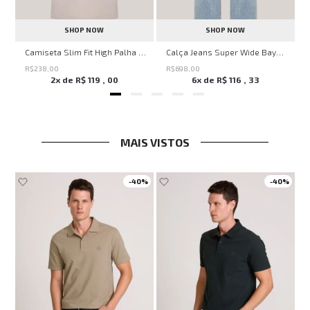
SHOP NOW
SHOP NOW
veryday John John Feminina
Camiseta Slim Fit High Palha John John Masculina
Calça Jeans Super Wide Bayern John John Feminina
R$
238
,
00
R$
698
,
00
2
x de
R$
119
,
00
6
x de
R$
116
,
33
MAIS VISTOS
0%
-
40%
-
40%