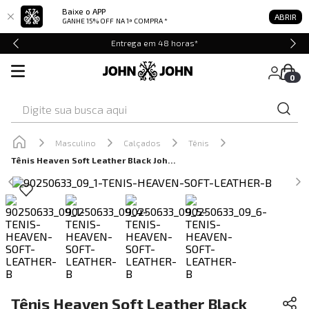
Baixe o APP
ABRIR
GANHE 15% OFF
NA 1ª COMPRA *
Entrega em 48 horas*
0
Digite sua busca aqui
Masculino
Calçados
Tênis
Tênis Heaven Soft Leather Black John John Masculino
Tênis Heaven Soft Leather Black