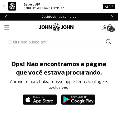
Baixe o APP
ABRIR
GANHE 15% OFF
NA 1ª COMPRA *
Cashback nas compras
0
Digite sua busca aqui
Ops! Não encontramos a página
que você estava procurando.
Aproveite para baixar nosso app e tenha vantagens
exclusivas!