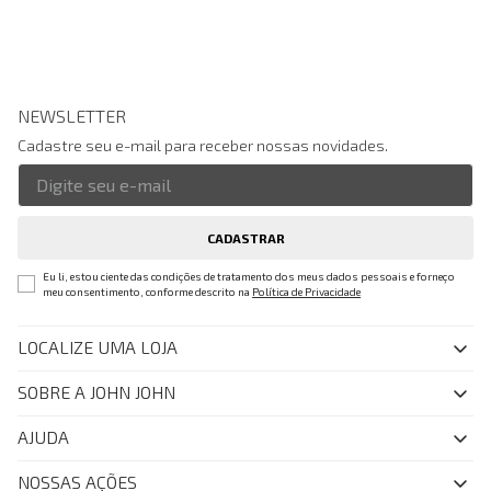
NEWSLETTER
Cadastre seu e-mail para receber nossas novidades.
CADASTRAR
Eu li, estou ciente das condições de tratamento dos meus dados pessoais e forneço
meu consentimento, conforme descrito na
Política de Privacidade
LOCALIZE UMA LOJA
SOBRE A JOHN JOHN
Quem Somos
AJUDA
Nossas Lojas
FAQ
NOSSAS AÇÕES