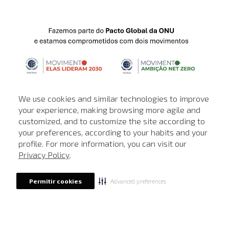
We use cookies and similar technologies to improve
your experience, making browsing more agile and
customized, and to customize the site according to
ATENDIMENTO
your preferences, according to your habits and your
profile. For more information, you can visit our
© © Copyright 2000-2026 - Todos os direitos reservados. A Loja de
Privacy Policy
.
John John reserva-se no direito de corrigir ou alterar informações
como: preços, promoções e disponibilidade de estoque a qualquer
momento.
Advanced preferences
Permitir cookies
Em caso de dúvidas:
0800 990 5500.
Horário de Atendimento
das 8h às 20h de segunda a sábado, exceto
feriados.
Rua Othão 405, Vila Leopoldina, São Paulo - SP | CEP: 05313-020 | CNPJ:
49.669.856/0001-43