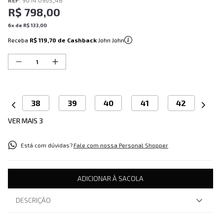
REF
:
90.14.0965_48
R$
798
,
00
6
x de
R$
133
,
00
Receba
R$ 119,70
de Cashback
John John
38
39
40
41
42
VER MAIS 3
Está com dúvidas?
Fale com nossa Personal Shopper
ADICIONAR À SACOLA
DESCRIÇÃO