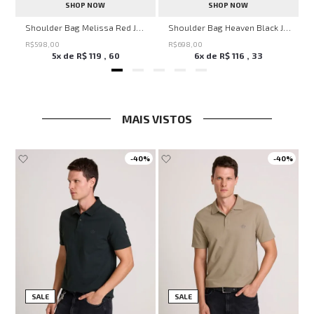
SHOP NOW
SHOP NOW
veryday John John Feminina
Shoulder Bag Melissa Red John John Feminina
Shoulder Bag Heaven Black John John Feminina
R$
598
,
00
R$
698
,
00
5
x de
R$
119
,
60
6
x de
R$
116
,
33
MAIS VISTOS
-
40%
-
40%
SALE
SALE