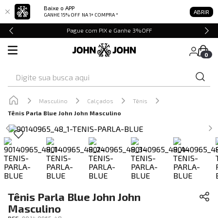
Baixe o APP
ABRIR
GANHE 15% OFF
NA 1ª COMPRA *
Pague com PIX e Ganhe 3%OFF
0
Digite sua busca aqui
Masculino
Calçados
Tênis
Tênis Parla Blue John John Masculino
Tênis Parla Blue John John
Masculino