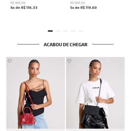
R$
698
,
00
R$
598
,
00
6
x de
R$
116
,
33
5
x de
R$
119
,
60
ACABOU DE CHEGAR