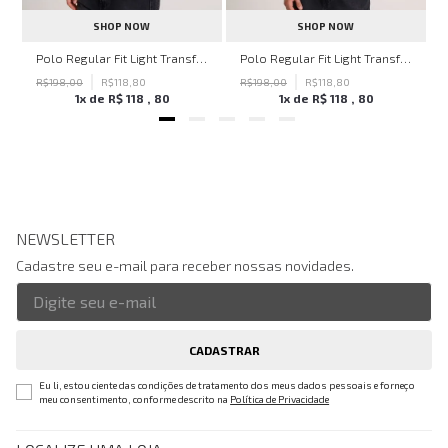
SHOP NOW
SHOP NOW
hn John Feminina
Polo Regular Fit Light Transfer Verde Escuro John John Masculina
Polo Regular Fit Light Transfer Bege Médio John John Masculina
R$
198
,
00
R$
118
,
80
R$
198
,
00
R$
118
,
80
1
x de
R$
118
,
80
1
x de
R$
118
,
80
NEWSLETTER
Cadastre seu e-mail para receber nossas novidades.
CADASTRAR
Eu li, estou ciente das condições de tratamento dos meus dados pessoais e forneço
meu consentimento, conforme descrito na
Política de Privacidade