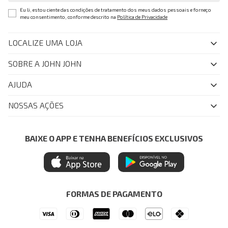
Eu li, estou ciente das condições de tratamento dos meus dados pessoais e forneço
meu consentimento, conforme descrito na
Política de Privacidade
LOCALIZE UMA LOJA
SOBRE A JOHN JOHN
Quem Somos
AJUDA
Nossas Lojas
FAQ
NOSSAS AÇÕES
John John Club
Central de Atendimento
Livelo
Política de Privacidade
Minha Conta
Azul Fidelidade
BAIXE O APP E TENHA BENEFÍCIOS EXCLUSIVOS
Painel de Privacidade
Trocas e Devoluções
Mastercard
Central de Preferências
Regulamentos
Itau Personnalite
Ética e Sustentabilidade
Seja um Revendedor
Denim Guide
ModaComVerso
Seja um Franqueado
FORMAS DE PAGAMENTO
APP
Drop Your Jeans