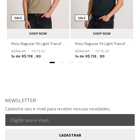
SALE
SALE
SHOP NOW
SHOP NOW
hn John Feminina
Polo Regular Fit Light Transfer Bege Médio John John Masculina
Polo Regular Fit Light Transfer Verde Escuro John John Masculina
R$
198
,
00
R$
118
,
80
R$
198
,
00
R$
118
,
80
1
x de
R$
118
,
80
1
x de
R$
118
,
80
NEWSLETTER
Cadastre seu e-mail para receber nossas novidades.
CADASTRAR