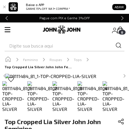
Baixe o APP
ABRIR
GANHE 15% OFF
NA 1ª COMPRA *
Pague com PIX e Ganhe 3%OFF
0
Digite sua busca aqui
Feminino
Roupas
Tops
Top Cropped Lia Silver John John Feminino
Top Cropped Lia Silver John John
Feminino