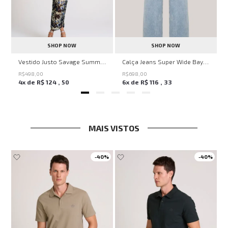
SHOP NOW
SHOP NOW
ell Montpellier John John Feminina
Vestido Justo Savage Summer John John Feminino
Calça Jeans Super Wide Bayern John John Feminina
R$
498
,
00
R$
698
,
00
4
x de
R$
124
,
50
6
x de
R$
116
,
33
MAIS VISTOS
-
40%
-
40%