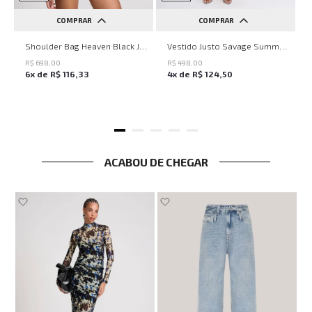
COMPRAR
COMPRAR
UN
PP
P
M
G
Shoulder Bag Heaven Black John John Feminina
Vestido Justo Savage Summer John John Feminino
R$
698
,
00
R$
498
,
00
6
x de
R$
116
,
33
4
x de
R$
124
,
50
ACABOU DE CHEGAR