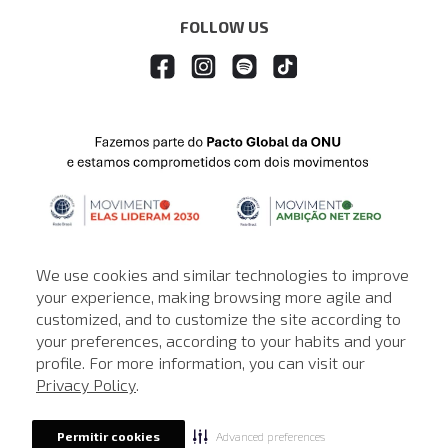
FOLLOW US
We use cookies and similar technologies to improve
your experience, making browsing more agile and
customized, and to customize the site according to
ATENDIMENTO
your preferences, according to your habits and your
profile. For more information, you can visit our
© © Copyright 2000-2026 - Todos os direitos reservados. A Loja de
Privacy Policy
.
John John reserva-se no direito de corrigir ou alterar informações
como: preços, promoções e disponibilidade de estoque a qualquer
momento.
Advanced preferences
Permitir cookies
Em caso de dúvidas:
0800 990 5500.