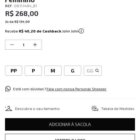
REF
:
08.11.1484_81
R$
268
,
00
2
x de
R$
134
,
00
Receba
R$ 40,20
de Cashback
John John
PP
P
M
G
GG
Está com dúvidas?
Fale com nossa Personal Shopper
Descubra o seu tamanho
Tabela de Medidas
ADICIONAR À SACOLA