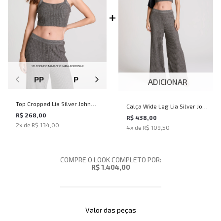
SELECIONE O TAMANHO PARA ADICIONAR
PP
P
M
G
ADICIONAR
Top Cropped Lia Silver John
Calça Wide Leg Lia Silver John
John Feminino
R$ 268,00
John Feminina
R$ 438,00
2
x de
R$ 134,00
4
x de
R$ 109,50
COMPRE O LOOK COMPLETO POR:
R$ 1.404,00
Valor das peças