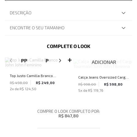
DESCRIÇÃO
ENCONTRE O SEU TAMANHO
COMPLETE O LOOK
SELECIONE O TAMANHO PARA ADICIONAR
PP
P
M
G
ADICIONAR
Top Justo Camilla Branco
Calça Jeans Oversized Cargo
John John Feminino
R$ 498,00
R$ 249,00
Tourmalin John John Feminina
R$ 998,00
R$ 598,80
2
x de
R$ 124,50
5
x de
R$ 119,76
COMPRE O LOOK COMPLETO POR:
R$ 847,80