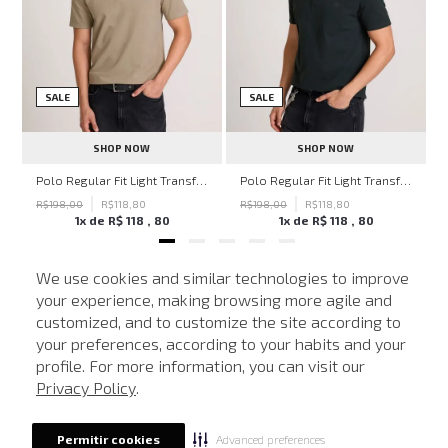
SALE
SALE
SHOP NOW
SHOP NOW
hn John Feminina
Polo Regular Fit Light Transfer Bege Médio John John Masculina
Polo Regular Fit Light Transfer Verde Escuro John John Masculina
R$
198
,
00
R$
118
,
80
R$
198
,
00
R$
118
,
80
1
x de
R$
118
,
80
1
x de
R$
118
,
80
We use cookies and similar technologies to improve
your experience, making browsing more agile and
NEWSLETTER
customized, and to customize the site according to
ATENDIMENTO
Cadastre seu e-mail para receber nossas novidades.
your preferences, according to your habits and your
profile. For more information, you can visit our
Privacy Policy
.
CADASTRAR
Advanced preferences
Permitir cookies