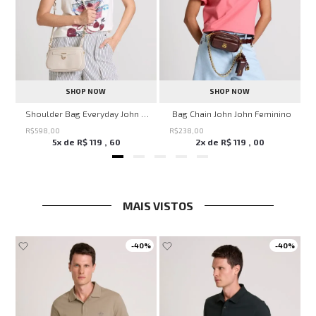
SHOP NOW
SHOP NOW
ven Black John John Feminina
Shoulder Bag Everyday John John Feminina
Bag Chain John John Feminino
R$
598
,
00
R$
238
,
00
5
x de
R$
119
,
60
2
x de
R$
119
,
00
MAIS VISTOS
-
40%
-
40%