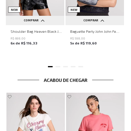
NEW
NEW
COMPRAR
COMPRAR
UN
UN
Shoulder Bag Heaven Black John John Feminina
Baguette Party John John Feminina
R$
698
,
00
R$
598
,
00
6
x de
R$
116
,
33
5
x de
R$
119
,
60
ACABOU DE CHEGAR