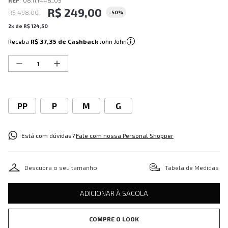
REF
:
08.11.1448_05
R$
249
,
00
R$
498
,
00
-
50%
2
x de
R$
124
,
50
Receba
R$ 37,35
de Cashback
John John
PP
P
M
G
Está com dúvidas?
Fale com nossa Personal Shopper
Descubra o seu tamanho
Tabela de Medidas
ADICIONAR À SACOLA
COMPRE O LOOK