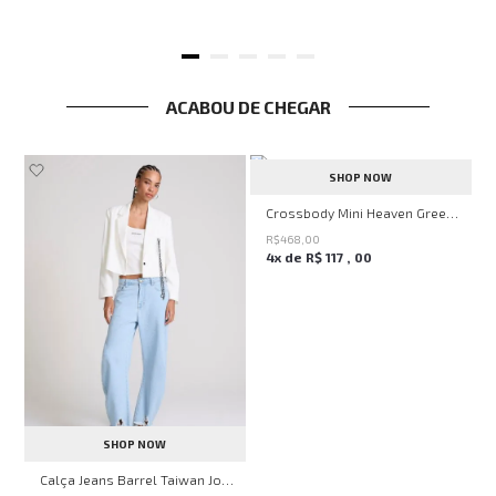
ACABOU DE CHEGAR
SHOP NOW
Crossbody Mini Heaven Green John John Feminina
R$
468
,
00
4
x de
R$
117
,
00
SHOP NOW
erry Flavor John John Feminina
Calça Jeans Barrel Taiwan John John Feminina