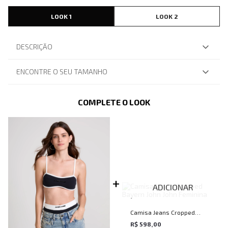
LOOK 1
LOOK 2
DESCRIÇÃO
ENCONTRE O SEU TAMANHO
COMPLETE O LOOK
ADICIONAR
Camisa Jeans Cropped
Bayern John John Feminina
R$ 598,00