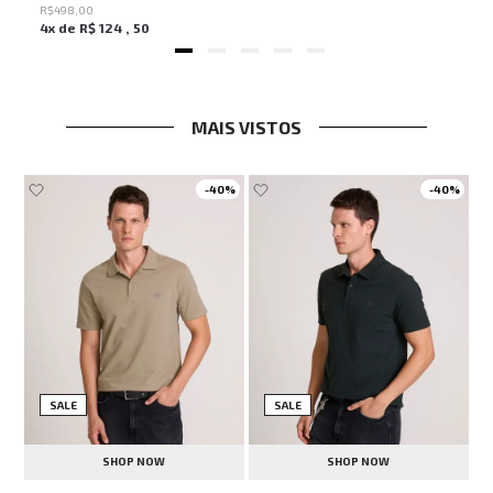
R$
498
,
00
4
x de
R$
124
,
50
MAIS VISTOS
-
40%
-
40%
SALE
SALE
SHOP NOW
SHOP NOW