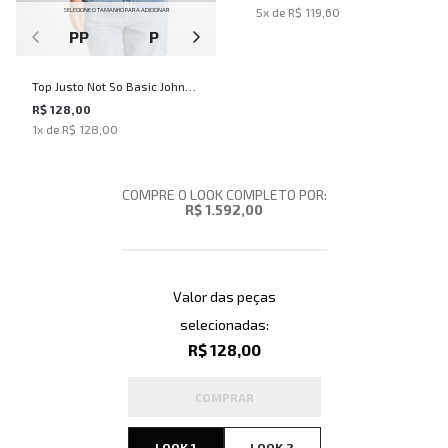
5
x de
R$ 119,60
SELECIONE O TAMANHO PARA ADICIONAR
PP
P
M
G
Top Justo Not So Basic John
John Feminino
R$ 128,00
1
x de
R$ 128,00
COMPRE O LOOK COMPLETO POR:
R$ 1.592,00
Valor das peças
selecionadas:
R$ 128,00
COMPRAR
LOOK 1
LOOK 2