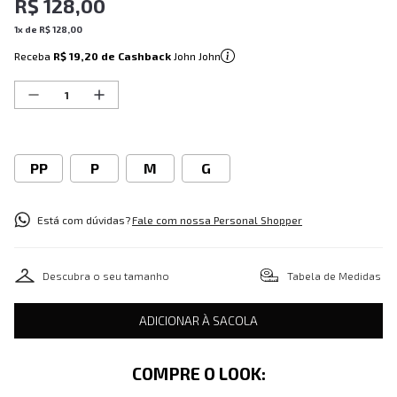
R$
128
,
00
1
x de
R$
128
,
00
Receba
R$ 19,20
de Cashback
John John
PP
P
M
G
Está com dúvidas?
Fale com nossa Personal Shopper
Descubra o seu tamanho
Tabela de Medidas
ADICIONAR À SACOLA
COMPRE O LOOK: