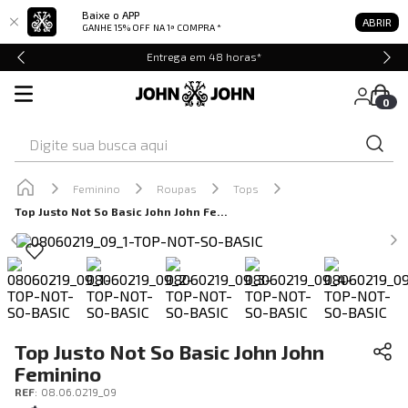
Baixe o APP
ABRIR
GANHE 15% OFF
NA 1ª COMPRA *
Entrega em 48 horas*
0
Digite sua busca aqui
Feminino
Roupas
Tops
Top Justo Not So Basic John John Feminino
Top Justo Not So Basic John John
Feminino
REF
:
08.06.0219_09