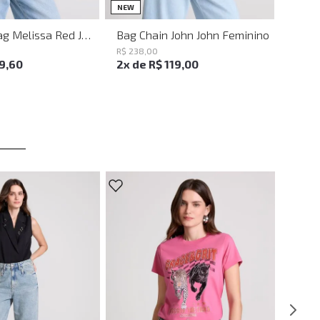
UN
UN
NEW
Shoulder Bag Melissa Red John John Feminina
Bag Chain John John Feminino
R$
238
,
00
19
,
60
2
x de
R$
119
,
00