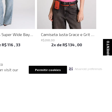
Calça Jeans Super Wide Bayern John John Feminina
Camiseta Justa Grace e Grit Rosa John John Feminina
R$
268
,
00
R$
298
ATENDIMENTO
e
R$
116
,
33
2
x de
R$
134
,
00
to
Advanced preferences
n visit our
Permitir cookies
-
40%