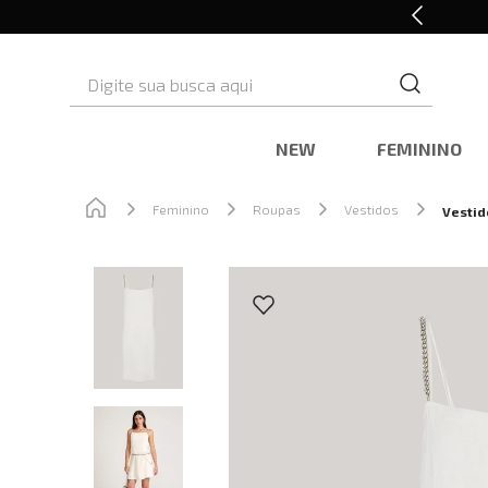
Retire em Loja e Ganhe 5% OFF
Digite sua busca aqui
NEW
FEMININO
Feminino
Roupas
Vestidos
Vestid