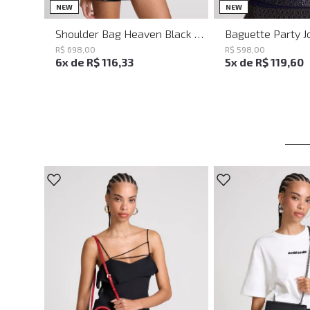
UN
UN
NEW
NEW
Shoulder Bag Heaven Black John John Feminina
R$
698
,
00
R$
598
,
00
6
x de
R$
116
,
33
5
x de
R$
119
,
60