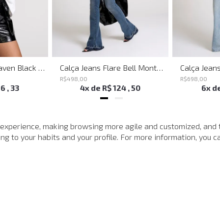
Shoulder Bag Heaven Black John John Feminina
Calça Jeans Flare Bell Montpellier John John Feminina
R$
498
,
00
R$
698
,
00
16
,
33
4
x de
R$
124
,
50
6
x d
MAIS VISTOS
 experience, making browsing more agile and customized, and 
g to your habits and your profile. For more information, you ca
-
40%