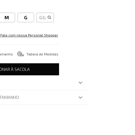
M
G
GG
Fale com nossa Personal Shopper
tamanho
Tabela de Medidas
IONAR À SACOLA
 TAMANHO