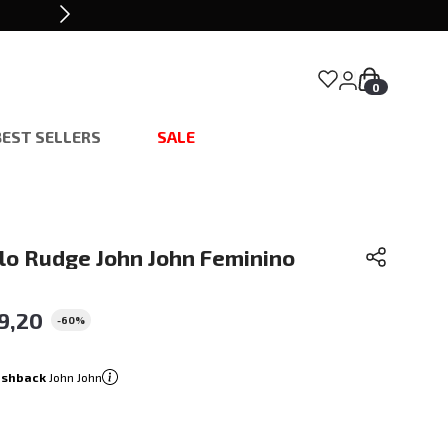
0
BEST SELLERS
SALE
lo Rudge John John Feminino
9
,
20
-
60%
ashback
John John