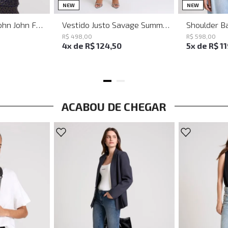
PP
P
M
G
NEW
NEW
Baguette Party John John Feminina
Vestido Justo Savage Summer John John Feminino
R$
498
,
00
R$
598
,
00
4
x de
R$
124
,
50
5
x de
R$
1
ACABOU DE CHEGAR