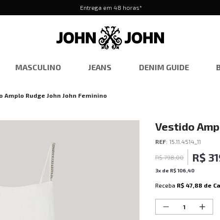
Entrega em 48 horas*
MASCULINO
JEANS
DENIM GUIDE
o Amplo Rudge John John Feminino
Vestido Amp
REF
:
15.11.4514_11
R$
31
R$
798
,
00
3
x de
R$
106
,
40
Receba
R$ 47,88
de C