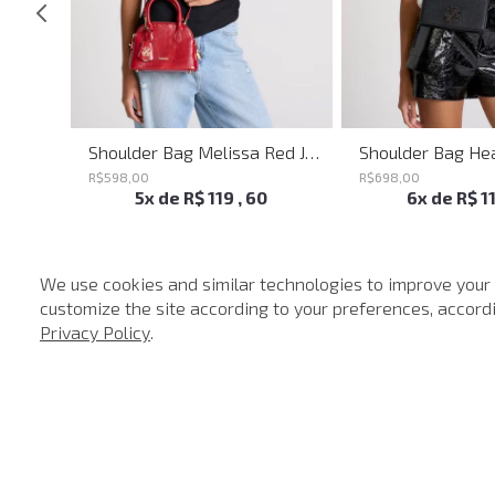
Shoulder Bag Everyday John John Feminina
Shoulder Bag Melissa Red John John Feminina
R$
598
,
00
R$
698
,
00
5
x de
R$
119
,
60
6
x de
R$
1
We use cookies and similar technologies to improve your
customize the site according to your preferences, accordin
-
40%
Privacy Policy
.