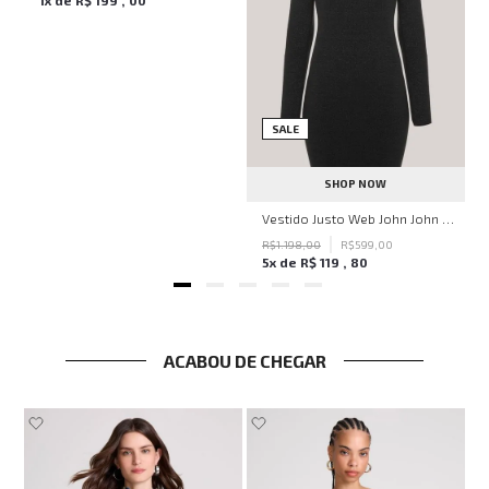
SALE
SHOP NOW
Vestido Justo Web John John Feminino
R$
1.198
,
00
R$
599
,
00
5
x de
R$
119
,
80
ACABOU DE CHEGAR