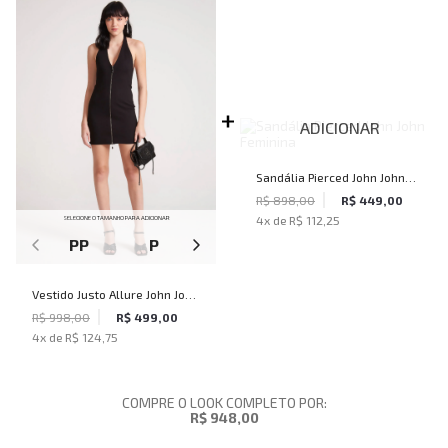
ADICIONAR
Sandália Pierced John John
Feminina
R$ 898,00
R$ 449,00
4
x de
R$ 112,25
SELECIONE O TAMANHO PARA ADICIONAR
PP
P
M
G
Vestido Justo Allure John John
Feminino
R$ 998,00
R$ 499,00
4
x de
R$ 124,75
COMPRE O LOOK COMPLETO POR:
R$ 948,00