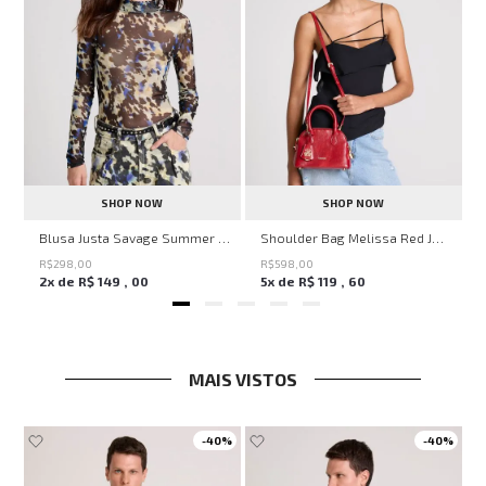
SHOP NOW
SHOP NOW
en Knit John John Feminina
Blusa Justa Savage Summer John John Feminina
Shoulder Bag Melissa Red John John Feminina
R$
298
,
00
R$
598
,
00
2
x de
R$
149
,
00
5
x de
R$
119
,
60
MAIS VISTOS
-
40%
-
40%