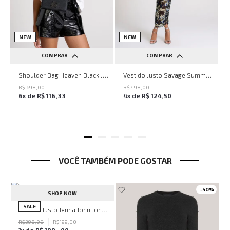
NEW
NEW
COMPRAR
COMPRAR
UN
PP
P
M
G
Shoulder Bag Heaven Black John John Feminina
Vestido Justo Savage Summer John John Feminino
R$
698
,
00
R$
498
,
00
6
x de
R$
116
,
33
4
x de
R$
124
,
50
VOCÊ TAMBÉM PODE GOSTAR
0%
-
50%
-
50%
SHOP NOW
SALE
sto Anne John John Feminino
Vestido Justo Jenna John John Feminino
R$
398
,
00
R$
199
,
00
1
x de
R$
199
,
00