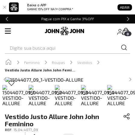
Baixe o APP
ABRIR
GANHE 15% OFF
NA 1ª COMPRA *
Pague com PIX e Ganhe 3%OFF
0
Digite sua busca aqui
Feminino
Roupas
Vestidos
Vestido Justo Allure John John Feminino
Vestido Justo Allure John John
Feminino
REF
:
15.04.4077_09