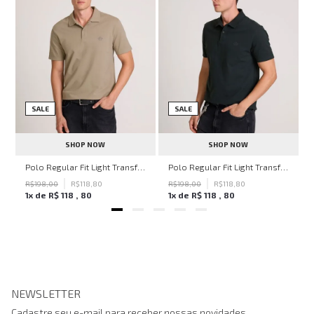
SALE
SALE
SHOP NOW
SHOP NOW
hn John Feminina
Polo Regular Fit Light Transfer Bege Médio John John Masculina
Polo Regular Fit Light Transfer Verde Escuro John John Masculina
R$
198
,
00
R$
118
,
80
R$
198
,
00
R$
118
,
80
1
x de
R$
118
,
80
1
x de
R$
118
,
80
NEWSLETTER
Cadastre seu e-mail para receber nossas novidades.