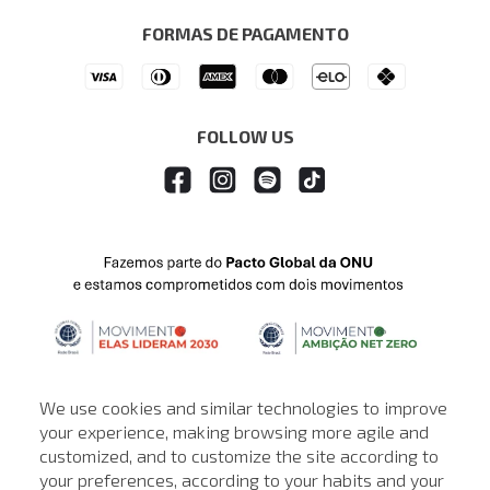
Denim Guide
ModaComVerso
Seja um Franqueado
FORMAS DE PAGAMENTO
APP
Drop Your Jeans
FOLLOW US
We use cookies and similar technologies to improve
your experience, making browsing more agile and
customized, and to customize the site according to
your preferences, according to your habits and your