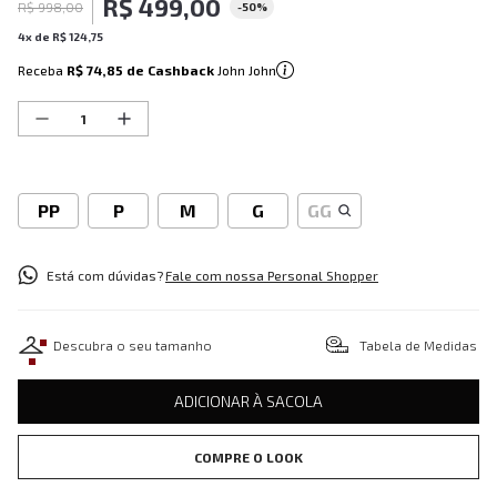
R$
499
,
00
R$
998
,
00
-
50%
4
x de
R$
124
,
75
Receba
R$ 74,85
de Cashback
John John
PP
P
M
G
GG
Está com dúvidas?
Fale com nossa Personal Shopper
Descubra o seu tamanho
Tabela de Medidas
ADICIONAR À SACOLA
COMPRE O LOOK