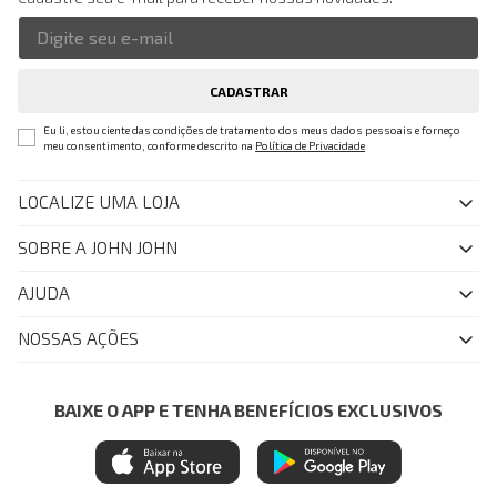
CADASTRAR
Eu li, estou ciente das condições de tratamento dos meus dados pessoais e forneço
meu consentimento, conforme descrito na
Política de Privacidade
LOCALIZE UMA LOJA
SOBRE A JOHN JOHN
Quem Somos
AJUDA
Nossas Lojas
FAQ
NOSSAS AÇÕES
John John Club
Central de Atendimento
Livelo
Política de Privacidade
Minha Conta
Azul Fidelidade
BAIXE O APP E TENHA BENEFÍCIOS EXCLUSIVOS
Painel de Privacidade
Trocas e Devoluções
Mastercard
Central de Preferências
Regulamentos
Itau Personnalite
Ética e Sustentabilidade
Seja um Revendedor