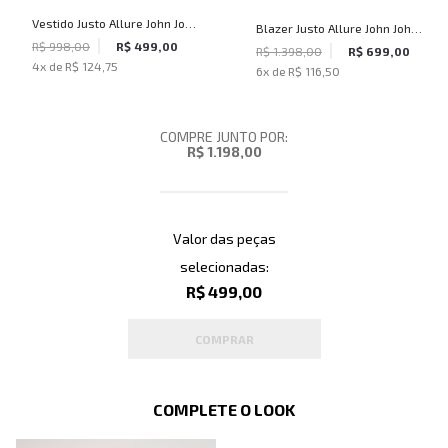
Vestido Justo Allure John John
Blazer Justo Allure John John
Feminino
R$ 998,00
R$ 499,00
Feminino
R$ 1.398,00
R$ 699,00
4
x de
R$ 124,75
6
x de
R$ 116,50
COMPRE JUNTO POR:
R$ 1.198,00
Valor das peças
selecionadas:
R$ 499,00
COMPRAR
COMPLETE O LOOK