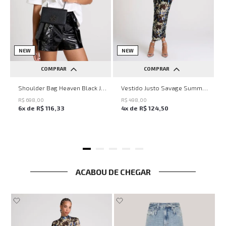
NEW
NEW
COMPRAR
COMPRAR
UN
PP
P
M
G
Shoulder Bag Heaven Black John John Feminina
Vestido Justo Savage Summer John John Feminino
R$
698
,
00
R$
498
,
00
6
x de
R$
116
,
33
4
x de
R$
124
,
50
ACABOU DE CHEGAR