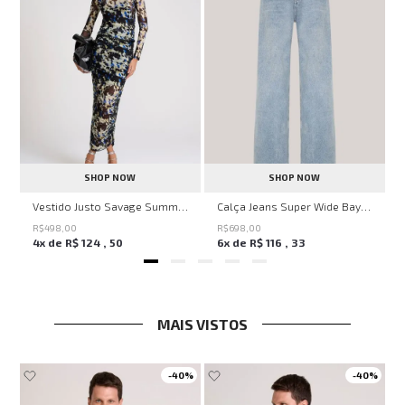
SHOP NOW
SHOP NOW
ell Montpellier John John Feminina
Vestido Justo Savage Summer John John Feminino
Calça Jeans Super Wide Bayern John John Feminina
R$
498
,
00
R$
698
,
00
4
x de
R$
124
,
50
6
x de
R$
116
,
33
MAIS VISTOS
-
40%
-
40%