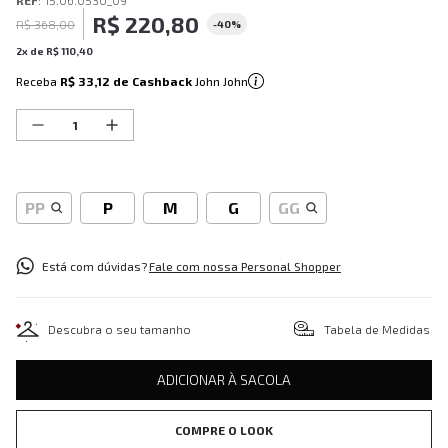
REF
:
15.06.0530_09
R$
220
,
80
R$
368
,
00
-
40%
2
x de
R$
110
,
40
Receba
R$ 33,12
de Cashback
John John
PP
P
M
G
GG
Está com dúvidas?
Fale com nossa Personal Shopper
Descubra o seu tamanho
Tabela de Medidas
ADICIONAR À SACOLA
COMPRE O LOOK