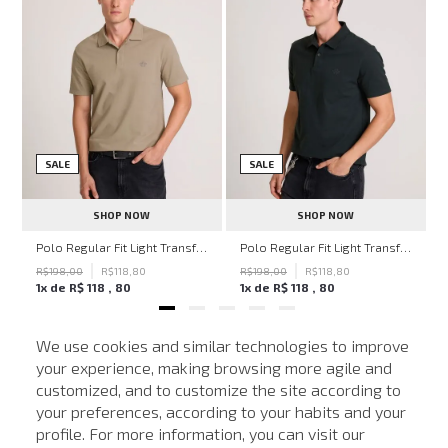
SALE
SALE
SHOP NOW
SHOP NOW
ven Black John John Feminina
Polo Regular Fit Light Transfer Bege Médio John John Masculina
Polo Regular Fit Light Transfer Verde Escuro John John Masculina
R$
198
,
00
R$
118
,
80
R$
198
,
00
R$
118
,
80
1
x de
R$
118
,
80
1
x de
R$
118
,
80
We use cookies and similar technologies to improve
your experience, making browsing more agile and
NEWSLETTER
customized, and to customize the site according to
ATENDIMENTO
Cadastre seu e-mail para receber nossas novidades.
your preferences, according to your habits and your
profile. For more information, you can visit our