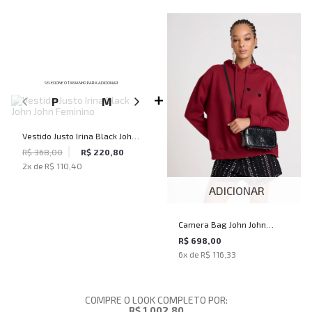
SELECIONE O TAMANHO PARA ADICIONAR
P
M
G
Vestido Justo Irina Black John
John Feminino
R$ 368,00
R$ 220,80
2
x de
R$ 110,40
ADICIONAR
Camera Bag John John
Feminina
R$ 698,00
6
x de
R$ 116,33
COMPRE O LOOK COMPLETO POR:
R$ 1.002,80