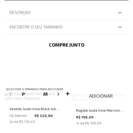
DESCRIÇÃO
ENCONTRE O SEU TAMANHO
COMPRE JUNTO
SELECIONE O TAMANHO PARA ADICIONAR
P
M
G
ADICIONAR
Vestido Justo Irina Black John
Regata Justa Irina Marrom
John Feminino
R$ 368,00
R$ 220,80
John John Feminina
R$ 198,00
2
x de
R$ 110,40
1
x de
R$ 198,00