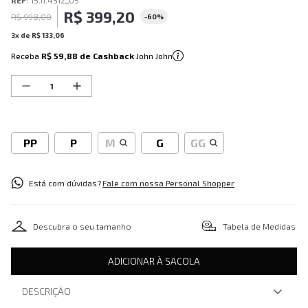
REF
:
15.11.4512_05
R$
399
,
20
R$
998
,
00
-
60%
3
x de
R$
133
,
06
Receba
R$ 59,88
de Cashback
John John
PP
P
M
G
GG
Está com dúvidas?
Fale com nossa Personal Shopper
Descubra o seu tamanho
Tabela de Medidas
ADICIONAR À SACOLA
DESCRIÇÃO