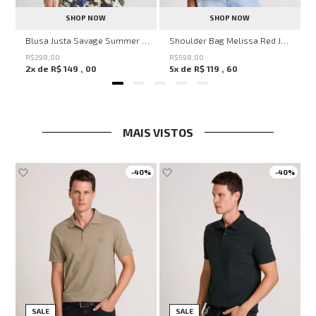
SHOP NOW
SHOP NOW
en Knit John John Feminina
Blusa Justa Savage Summer John John Feminina
Shoulder Bag Melissa Red John John Feminina
R$
298
,
00
R$
598
,
00
2
x de
R$
149
,
00
5
x de
R$
119
,
60
MAIS VISTOS
-
40%
-
40%
SALE
SALE