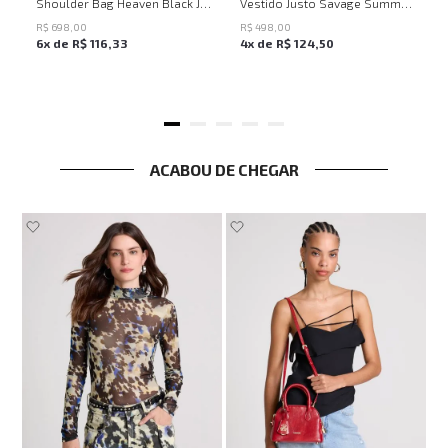
UN
PP
P
M
G
Shoulder Bag Heaven Black John John Feminina
Vestido Justo Savage Summer John John Feminino
R$
698
,
00
R$
498
,
00
6
x de
R$
116
,
33
4
x de
R$
124
,
50
ACABOU DE CHEGAR