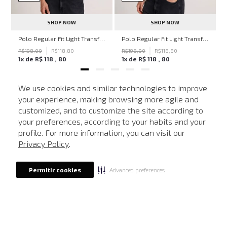
SHOP NOW
SHOP NOW
hn John Feminina
Polo Regular Fit Light Transfer Bege Médio John John Masculina
Polo Regular Fit Light Transfer Verde Escuro John John Masculina
R$
198
,
00
R$
118
,
80
R$
198
,
00
R$
118
,
80
1
x de
R$
118
,
80
1
x de
R$
118
,
80
We use cookies and similar technologies to improve
your experience, making browsing more agile and
NEWSLETTER
customized, and to customize the site according to
ATENDIMENTO
Cadastre seu e-mail para receber nossas novidades.
your preferences, according to your habits and your
profile. For more information, you can visit our
Privacy Policy
.
CADASTRAR
Advanced preferences
Permitir cookies
Eu li, estou ciente das condições de tratamento dos meus dados pessoais e forneço
meu consentimento, conforme descrito na
Política de Privacidade
LOCALIZE UMA LOJA