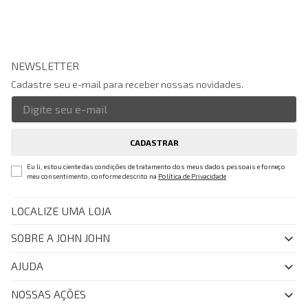
NEWSLETTER
Cadastre seu e-mail para receber nossas novidades.
CADASTRAR
Eu li, estou ciente das condições de tratamento dos meus dados pessoais e forneço
meu consentimento, conforme descrito na
Política de Privacidade
LOCALIZE UMA LOJA
SOBRE A JOHN JOHN
Quem Somos
AJUDA
Nossas Lojas
FAQ
NOSSAS AÇÕES
John John Club