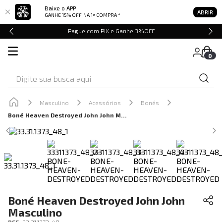
Baixe o APP
ABRIR
GANHE 15% OFF
NA 1ª COMPRA *
Pague com PIX e Ganhe 3%OFF
0
Digite sua busca aqui
Masculino
Acessórios
Bonés
Boné Heaven Destroyed John John Masculino
Boné Heaven Destroyed John John
Masculino