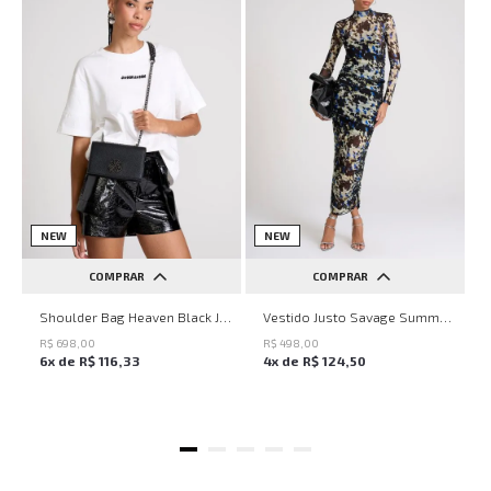
NEW
NEW
COMPRAR
COMPRAR
UN
PP
P
M
G
Shoulder Bag Heaven Black John John Feminina
Vestido Justo Savage Summer John John Feminino
R$
698
,
00
R$
498
,
00
6
x de
R$
116
,
33
4
x de
R$
124
,
50