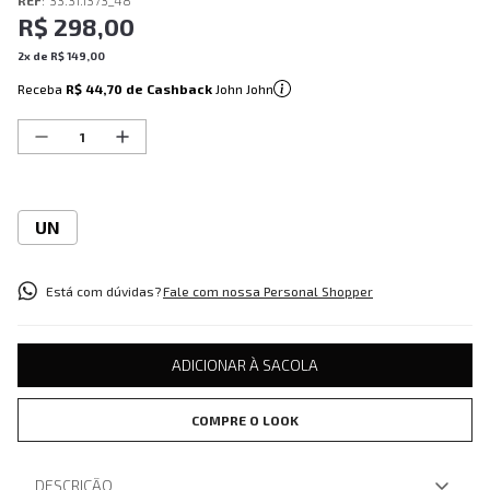
REF
:
33.31.1373_48
R$
298
,
00
2
x de
R$
149
,
00
Receba
R$ 44,70
de Cashback
John John
UN
Está com dúvidas?
Fale com nossa Personal Shopper
ADICIONAR À SACOLA
COMPRE O LOOK
DESCRIÇÃO