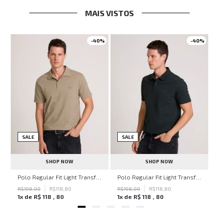
MAIS VISTOS
0%
-
40%
-
40%
SALE
SALE
SHOP NOW
SHOP NOW
ohn John Masculina
Polo Regular Fit Light Transfer Bege Médio John John Masculina
Polo Regular Fit Light Transfer Verde Escuro John John Masculina
R$
198
,
00
R$
118
,
80
R$
198
,
00
R$
118
,
80
1
x de
R$
118
,
80
1
x de
R$
118
,
80