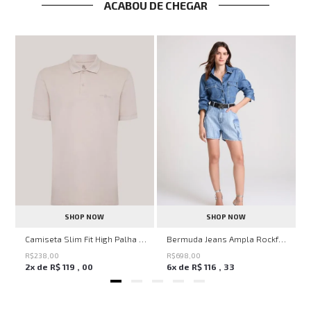
ACABOU DE CHEGAR
SHOP NOW
SHOP NOW
ircle John John Feminina
Camiseta Slim Fit High Palha John John Masculina
Bermuda Jeans Ampla Rockford John John Feminina
R$
238
,
00
R$
698
,
00
2
x de
R$
119
,
00
6
x de
R$
116
,
33