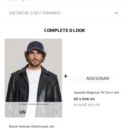
ENCONTRE O SEU TAMANHO
COMPLETE O LOOK
ADICIONAR
Jaqueta Regular Fit Zorn John
John Masculina
R$ 4.998,00
6
x de
R$ 833,00
SELECIONE O TAMANHO PARA ADICIONAR
UN
Boné Heaven Destroyed John