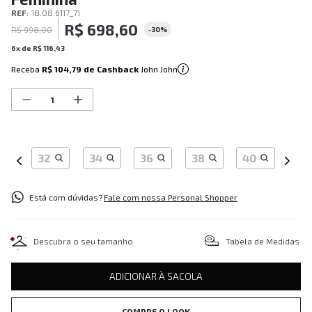
REF
:
18.08.6117_71
R$
698
,
60
R$
998
,
00
-
30%
6
x de
R$
116
,
43
Receba
R$ 104,79
de Cashback
John John
32
34
36
38
40
Está com dúvidas?
Fale com nossa Personal Shopper
Descubra o seu tamanho
Tabela de Medidas
ADICIONAR À SACOLA
COMPRE O LOOK