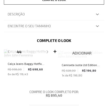
DESCRIÇÃO
ENCONTRE O SEU TAMANHO
COMPLETE O LOOK
SELECIONE O TAMANHO PARA ADICIONAR
44
ADICIONAR
Calça Jeans Baggy Hotfix
Camiseta Justa Ltd Edition
John John Feminina
R$ 998,00
R$ 698,60
John John Feminina
R$ 328,00
R$ 196,80
6
x de
R$ 116,43
1
x de
R$ 196,80
COMPRE O LOOK COMPLETO POR:
R$ 895,40