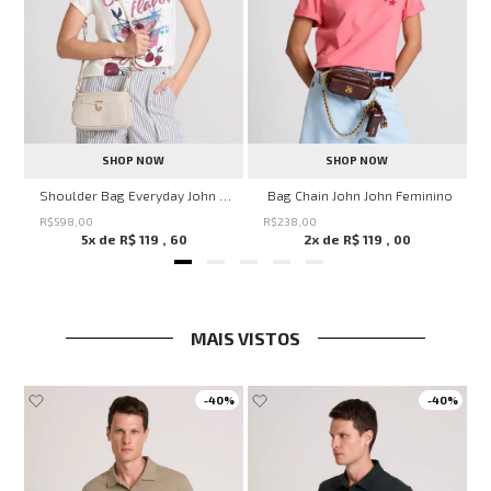
SHOP NOW
SHOP NOW
ven Black John John Feminina
Shoulder Bag Everyday John John Feminina
Bag Chain John John Feminino
R$
598
,
00
R$
238
,
00
5
x de
R$
119
,
60
2
x de
R$
119
,
00
MAIS VISTOS
-
40%
-
40%