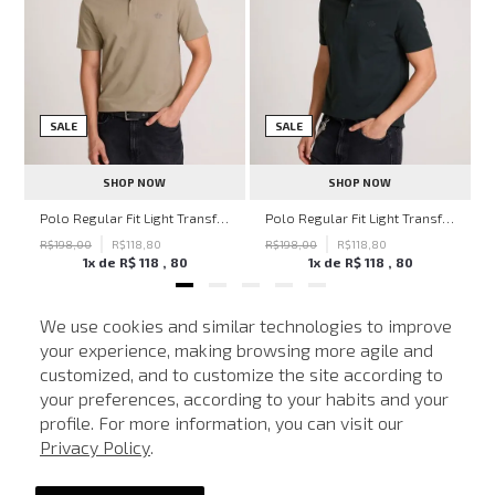
SALE
SALE
SHOP NOW
SHOP NOW
hn John Feminina
Polo Regular Fit Light Transfer Bege Médio John John Masculina
Polo Regular Fit Light Transfer Verde Escuro John John Masculina
R$
198
,
00
R$
118
,
80
R$
198
,
00
R$
118
,
80
1
x de
R$
118
,
80
1
x de
R$
118
,
80
We use cookies and similar technologies to improve
your experience, making browsing more agile and
NEWSLETTER
customized, and to customize the site according to
ATENDIMENTO
Cadastre seu e-mail para receber nossas novidades.
your preferences, according to your habits and your
profile. For more information, you can visit our
Privacy Policy
.
CADASTRAR