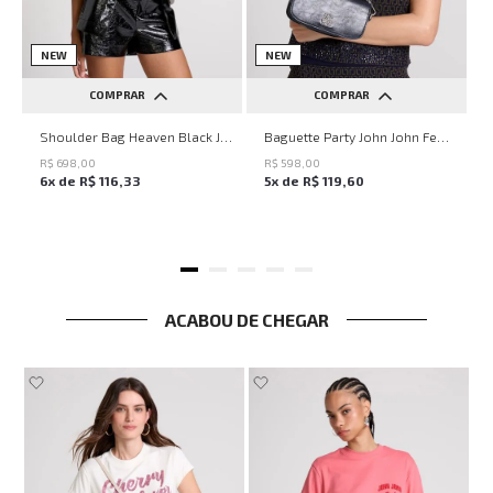
NEW
NEW
COMPRAR
COMPRAR
UN
UN
Shoulder Bag Heaven Black John John Feminina
Baguette Party John John Feminina
R$
698
,
00
R$
598
,
00
6
x de
R$
116
,
33
5
x de
R$
119
,
60
ACABOU DE CHEGAR