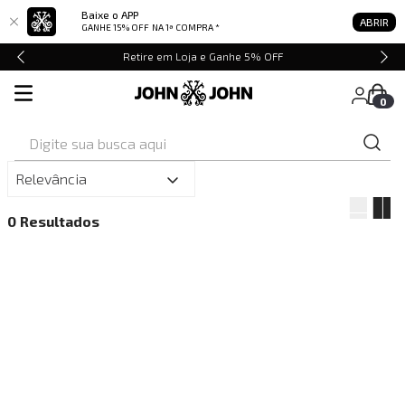
Baixe o APP
ABRIR
GANHE 15% OFF
NA 1ª COMPRA *
Retire em Loja e Ganhe 5% OFF
0
Digite sua busca aqui
Relevância
0