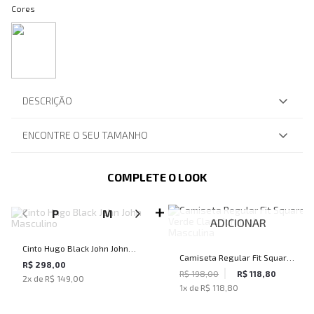
Cores
DESCRIÇÃO
ENCONTRE O SEU TAMANHO
COMPLETE O LOOK
SELECIONE O TAMANHO PARA ADICIONAR
P
M
G
GG
ADICIONAR
Cinto Hugo Black John John
Camiseta Regular Fit Square
Masculino
R$ 298,00
Verde Claro John John
R$ 198,00
R$ 118,80
2
x de
R$ 149,00
1
x de
R$ 118,80
Masculina