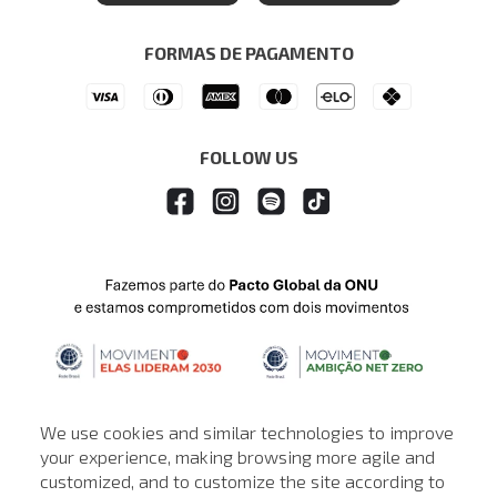
Seja um Revendedor
Denim Guide
ModaComVerso
Seja um Franqueado
FORMAS DE PAGAMENTO
APP
Drop Your Jeans
FOLLOW US
We use cookies and similar technologies to improve
your experience, making browsing more agile and
customized, and to customize the site according to