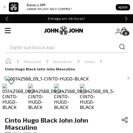
Baixe o APP
ABRIR
GANHE 15% OFF
NA 1ª COMPRA *
Entrega em 48 horas*
0
Digite sua busca aqui
Masculino
Acessórios
Cintos
Cinto Hugo Black John John Masculino
Cinto Hugo Black John John
Masculino