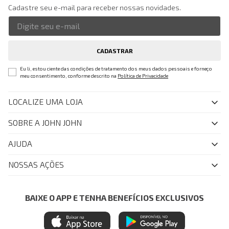
Cadastre seu e-mail para receber nossas novidades.
CADASTRAR
Eu li, estou ciente das condições de tratamento dos meus dados pessoais e forneço
meu consentimento, conforme descrito na
Política de Privacidade
LOCALIZE UMA LOJA
SOBRE A JOHN JOHN
Quem Somos
AJUDA
Nossas Lojas
FAQ
NOSSAS AÇÕES
John John Club
Central de Atendimento
Livelo
Política de Privacidade
Minha Conta
Azul Fidelidade
BAIXE O APP E TENHA BENEFÍCIOS EXCLUSIVOS
Painel de Privacidade
Trocas e Devoluções
Mastercard
Central de Preferências
Regulamentos
Itau Personnalite
Ética e Sustentabilidade