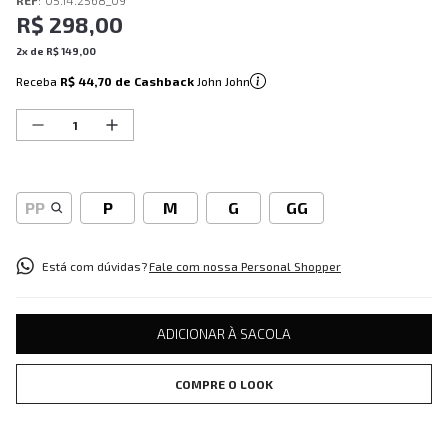
REF
:
05.14.2568_09
R$
298
,
00
2
x de
R$
149
,
00
Receba
R$ 44,70
de Cashback
John John
PP
P
M
G
GG
Está com dúvidas?
Fale com nossa Personal Shopper
ADICIONAR À SACOLA
COMPRE O LOOK