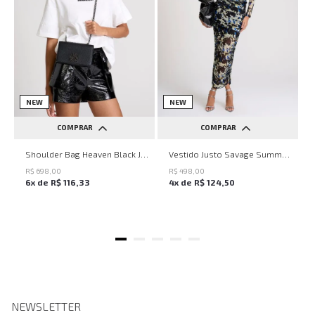
NEW
NEW
COMPRAR
COMPRAR
UN
PP
P
M
G
Shoulder Bag Heaven Black John John Feminina
Vestido Justo Savage Summer John John Feminino
R$
698
,
00
R$
498
,
00
6
x de
R$
116
,
33
4
x de
R$
124
,
50
NEWSLETTER