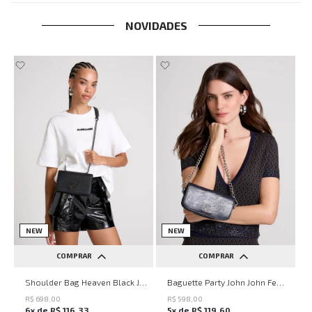
NOVIDADES
NEW
NEW
COMPRAR
COMPRAR
UN
UN
Shoulder Bag Heaven Black John John Feminina
Baguette Party John John Feminina
R$
698
,
00
R$
598
,
00
6
x de
R$
116
,
33
5
x de
R$
119
,
60