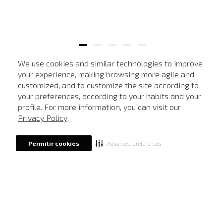
We use cookies and similar technologies to improve
your experience, making browsing more agile and
MAIS VISTOS
customized, and to customize the site according to
ATENDIMENTO
your preferences, according to your habits and your
profile. For more information, you can visit our
-
40%
-
40%
Privacy Policy
.
Advanced preferences
Permitir cookies
SALE
SALE