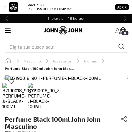
Baixe o APP
ABRIR
GANHE 15% OFF
NA 1ª COMPRA *
Entrega em 48 horas*
0
Digite sua busca aqui
Masculino
Acessórios
Aromas
Perfume Black 100ml John John Masculino
Perfume Black 100ml John John
Masculino