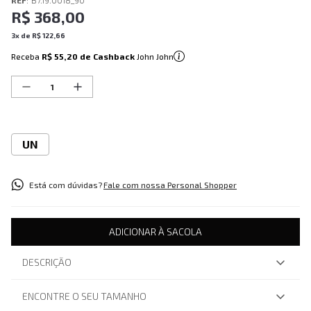
REF
:
B7.19.0018_90
R$
368
,
00
3
x de
R$
122
,
66
Receba
R$ 55,20
de Cashback
John John
UN
Está com dúvidas?
Fale com nossa Personal Shopper
ADICIONAR À SACOLA
DESCRIÇÃO
ENCONTRE O SEU TAMANHO