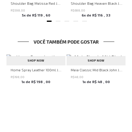
veryday John John Feminina
Shoulder Bag Melissa Red John John Feminina
Shoulder Bag Heaven Black John John Feminina
R$
598
,
00
R$
698
,
00
5
x de
R$
119
,
60
6
x de
R$
116
,
33
VOCÊ TAMBÉM PODE GOSTAR
SHOP NOW
SHOP NOW
 John Masculina
Home Spray Leather 100ml John John Masculino
Meia Classic Mid Black John John Masculina
R$
198
,
00
R$
48
,
00
1
x de
R$
198
,
00
1
x de
R$
48
,
00