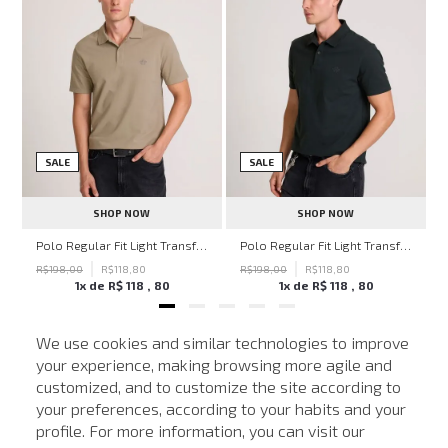
SALE
SALE
SHOP NOW
SHOP NOW
hn John Feminina
Polo Regular Fit Light Transfer Bege Médio John John Masculina
Polo Regular Fit Light Transfer Verde Escuro John John Masculina
R$
198
,
00
R$
118
,
80
R$
198
,
00
R$
118
,
80
1
x de
R$
118
,
80
1
x de
R$
118
,
80
We use cookies and similar technologies to improve
your experience, making browsing more agile and
NEWSLETTER
customized, and to customize the site according to
ATENDIMENTO
Cadastre seu e-mail para receber nossas novidades.
your preferences, according to your habits and your
profile. For more information, you can visit our