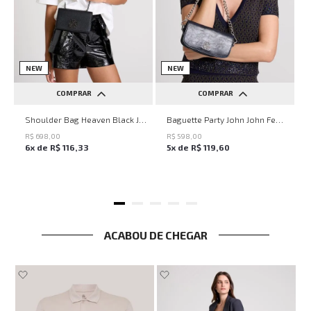
NEW
NEW
COMPRAR
COMPRAR
UN
UN
Shoulder Bag Heaven Black John John Feminina
Baguette Party John John Feminina
R$
698
,
00
R$
598
,
00
6
x de
R$
116
,
33
5
x de
R$
119
,
60
ACABOU DE CHEGAR