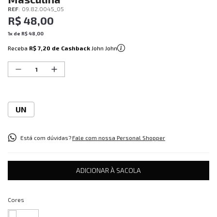
REF
:
09.82.0045_05
R$
48
,
00
1
x de
R$
48
,
00
Receba
R$ 7,20
de Cashback
John John
UN
Está com dúvidas?
Fale com nossa Personal Shopper
ADICIONAR À SACOLA
Cores