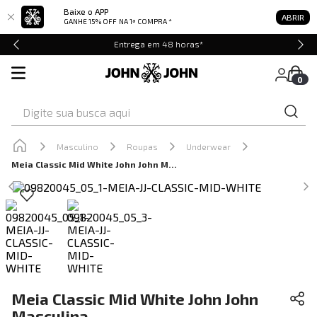
Baixe o APP
ABRIR
GANHE 15% OFF
NA 1ª COMPRA *
Entrega em 48 horas*
0
Digite sua busca aqui
Masculino
Roupas
Underwear
Meia Classic Mid White John John Masculina
Meia Classic Mid White John John
Masculina