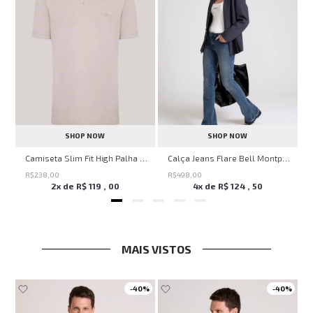
SHOP NOW
SHOP NOW
Savage Summer John John Feminina
Camiseta Slim Fit High Palha John John Masculina
Calça Jeans Flare Bell Montpellier John John Feminina
R$
238
,
00
R$
498
,
00
2
x de
R$
119
,
00
4
x de
R$
124
,
50
MAIS VISTOS
-
40%
-
40%