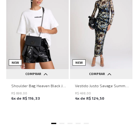
NEW
NEW
COMPRAR
COMPRAR
UN
PP
P
M
G
Shoulder Bag Heaven Black John John Feminina
Vestido Justo Savage Summer John John Feminino
R$
698
,
00
R$
498
,
00
6
x de
R$
116
,
33
4
x de
R$
124
,
50