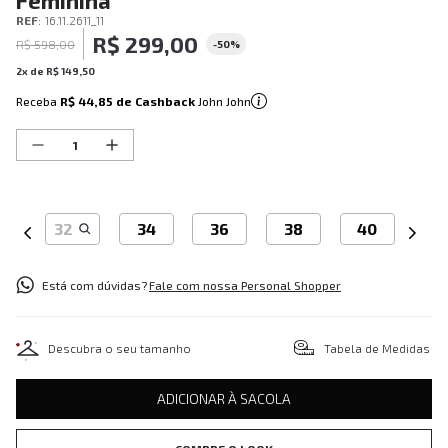
Feminina
REF
:
16.11.2611_11
R$
299
,
00
R$
598
,
00
-
50%
2
x de
R$
149
,
50
Receba
R$ 44,85
de Cashback
John John
32
34
36
38
40
Está com dúvidas?
Fale com nossa Personal Shopper
Descubra o seu tamanho
Tabela de Medidas
ADICIONAR À SACOLA