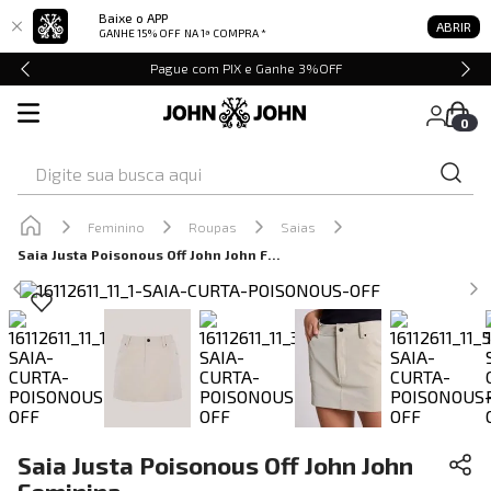
Baixe o APP
ABRIR
GANHE 15% OFF
NA 1ª COMPRA *
Pague com PIX e Ganhe 3%OFF
0
Digite sua busca aqui
Feminino
Roupas
Saias
Saia Justa Poisonous Off John John Feminina
Saia Justa Poisonous Off John John