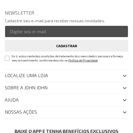
NEWSLETTER
Cadastre seu e-mail para receber nossas novidades.
CADASTRAR
Eu li, estou ciente das condições de tratamento dos meus dados pessoais e forneço
meu consentimento, conforme descrito na
Política de Privacidade
LOCALIZE UMA LOJA
SOBRE A JOHN JOHN
Quem Somos
AJUDA
Nossas Lojas
FAQ
NOSSAS AÇÕES
John John Club
Central de Atendimento
Livelo
Política de Privacidade
Minha Conta
Azul Fidelidade
BAIXE O APP E TENHA BENEFÍCIOS EXCLUSIVOS
Painel de Privacidade