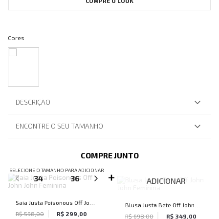
COMPRE O LOOK
Cores
DESCRIÇÃO
ENCONTRE O SEU TAMANHO
COMPRE JUNTO
SELECIONE O TAMANHO PARA ADICIONAR
34
36
38
40
42
ADICIONAR
Saia Justa Poisonous Off John
Blusa Justa Bete Off John
John Feminina
R$ 598,00
R$ 299,00
John Feminina
R$ 698,00
R$ 349,00