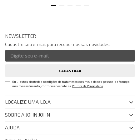
NEWSLETTER
Cadastre seu e-mail para receber nossas novidades.
CADASTRAR
Eu li, estou ciente das condições de tratamento dos meus dados pessoais e forneço
meu consentimento, conforme descrito na
Política de Privacidade
LOCALIZE UMA LOJA
SOBRE A JOHN JOHN
Quem Somos
AJUDA
Nossas Lojas
FAQ