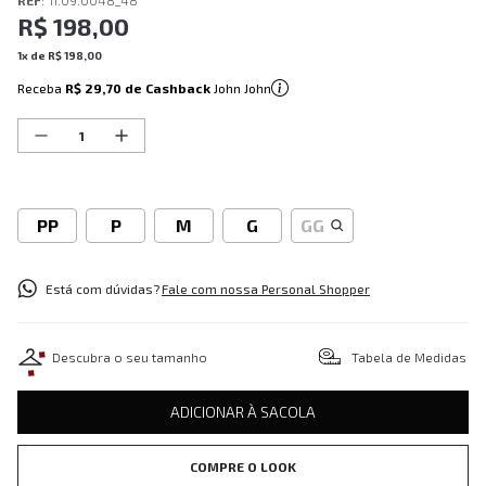
REF
:
11.09.0048_48
R$
198
,
00
1
x de
R$
198
,
00
Receba
R$ 29,70
de Cashback
John John
PP
P
M
G
GG
Está com dúvidas?
Fale com nossa Personal Shopper
Descubra o seu tamanho
Tabela de Medidas
ADICIONAR À SACOLA
COMPRE O LOOK