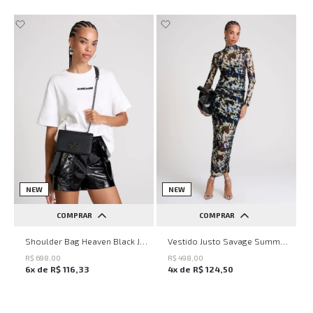
NEW
NEW
COMPRAR
COMPRAR
UN
PP
P
M
G
Shoulder Bag Heaven Black John John Feminina
Vestido Justo Savage Summer John John Feminino
R$
698
,
00
R$
498
,
00
6
x de
R$
116
,
33
4
x de
R$
124
,
50