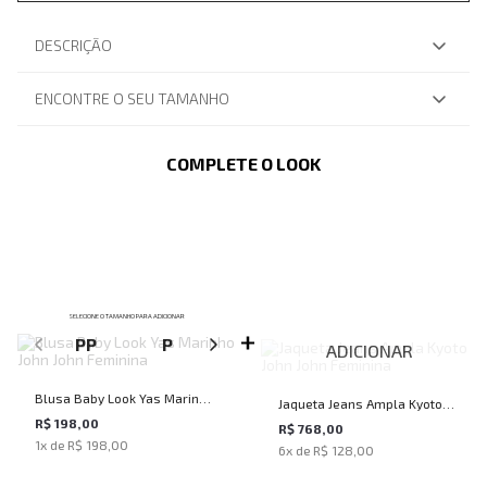
DESCRIÇÃO
ENCONTRE O SEU TAMANHO
COMPLETE O LOOK
SELECIONE O TAMANHO PARA ADICIONAR
PP
P
M
G
ADICIONAR
Blusa Baby Look Yas Marinho
Jaqueta Jeans Ampla Kyoto
John John Feminina
R$ 198,00
John John Feminina
R$ 768,00
1
x de
R$ 198,00
6
x de
R$ 128,00