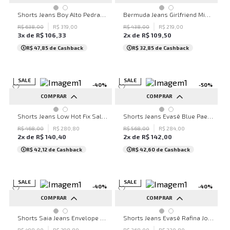
42
44
34
36
38
40
42
Shorts Jeans Boy Alto Pedras John John Feminino
Bermuda Jeans Girlfriend Miami John John Feminina
44
R$
638
,
00
R$
319
,
00
R$
438
,
00
R$
219
,
00
3
x de
R$
106
,
33
2
x de
R$
109
,
50
R$ 47,85
de Cashback
R$ 32,85
de Cashback
SALE
SALE
-
40
%
-
50
%
COMPRAR
COMPRAR
38
42
44
34
36
38
40
42
Shorts Jeans Low Hot Fix Salvador John John Feminino
Shorts Jeans Evasê Blue Paetês John John Feminino
44
R$
468
,
00
R$
280
,
80
R$
568
,
00
R$
284
,
00
2
x de
R$
140
,
40
2
x de
R$
142
,
00
R$ 42,12
de Cashback
R$ 42,60
de Cashback
SALE
SALE
-
40
%
-
40
%
COMPRAR
COMPRAR
42
44
34
38
42
44
Shorts Saia Jeans Envelope Newcastle John John Feminino
Shorts Jeans Evasê Rafina John John Feminino
R$
498
,
00
R$
298
,
80
R$
368
,
00
R$
220
,
80