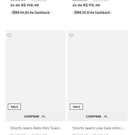
2
x de
R$
149
,
40
2
x de
R$
110
,
40
R$ 44,82
de Cashback
R$ 33,12
de Cashback
SALE
SALE
COMPRAR
COMPRAR
40
42
40
42
44
Shorts Jeans Reto Mini Suecia John John Feminino
Shorts Jeans Low Gaia John John Feminino