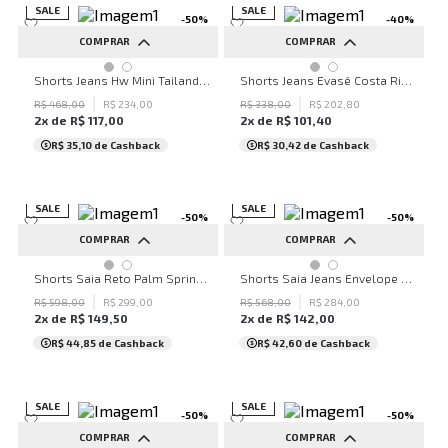
SALE
SALE
-
50
%
-
40
%
COMPRAR
COMPRAR
34
36
38
42
44
Shorts Jeans Hw Mini Tailandia John John Feminino
Shorts Jeans Evasê Costa Rica John John Feminino
R$
468
,
00
R$
234
,
00
R$
338
,
00
R$
202
,
80
2
x de
R$
117
,
00
2
x de
R$
101
,
40
R$ 35,10
de Cashback
R$ 30,42
de Cashback
SALE
SALE
-
50
%
-
50
%
COMPRAR
COMPRAR
34
36
38
40
42
34
38
Shorts Saia Reto Palm Springs John John Feminino
Shorts Saia Jeans Envelope Merida John John Feminino
44
R$
598
,
00
R$
299
,
00
R$
568
,
00
R$
284
,
00
2
x de
R$
149
,
50
2
x de
R$
142
,
00
R$ 44,85
de Cashback
R$ 42,60
de Cashback
SALE
SALE
-
50
%
-
50
%
COMPRAR
COMPRAR