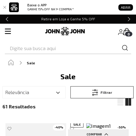
Baixe o APP
ABRIR
GANHE 15% OFF
NA 1ª COMPRA *
Retire em Loja e Ganhe 5% OFF
0
Digite sua busca aqui
Sale
Sale
Relevância
Filtrar
61
SALE
-
40
%
-
50
%
COMPRAR