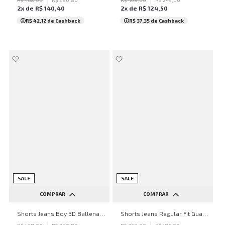
R$
468
,
00
R$
280
,
80
R$
498
,
00
R$
249
,
00
2
x de
R$
140
,
40
2
x de
R$
124
,
50
R$ 42,12
de Cashback
R$ 37,35
de Cashback
SALE
SALE
COMPRAR
COMPRAR
42
44
48
50
32
34
36
38
Shorts Jeans Boy 3D Ballena John John Feminino
Shorts Jeans Regular Fit Guatemala John John Feminino