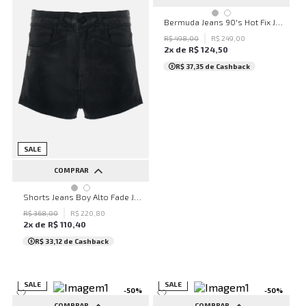
34
36
38
40
42
Bermuda Jeans 90's Hot Fix John John Feminina
44
R$
498
,
00
R$
249
,
00
2
x de
R$
124
,
50
R$ 37,35
de Cashback
SALE
COMPRAR
36
Shorts Jeans Boy Alto Fade John John Feminino
R$
368
,
00
R$
220
,
80
2
x de
R$
110
,
40
R$ 33,12
de Cashback
SALE
SALE
-
50
%
-
50
%
COMPRAR
COMPRAR