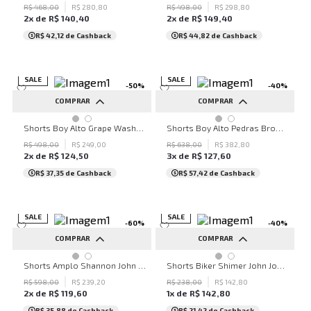
44
44
R$
468
,
00
R$
280
,
80
R$
498
,
00
R$
298
,
80
2
x de
R$
140
,
40
2
x de
R$
149
,
40
R$ 42,12
de Cashback
R$ 44,82
de Cashback
SALE
SALE
-
50
%
-
40
%
COMPRAR
COMPRAR
32
42
38
40
42
44
Shorts Boy Alto Grape Washed John John Feminino
Shorts Boy Alto Pedras Brown John John Feminino
R$
498
,
00
R$
249
,
00
R$
638
,
00
R$
382
,
80
2
x de
R$
124
,
50
3
x de
R$
127
,
60
R$ 37,35
de Cashback
R$ 57,42
de Cashback
SALE
SALE
-
60
%
-
40
%
COMPRAR
COMPRAR
M
P
M
Shorts Amplo Shannon John John Feminino
Shorts Biker Shimer John John Feminino
R$
598
,
00
R$
239
,
20
R$
238
,
00
R$
142
,
80
2
x de
R$
119
,
60
1
x de
R$
142
,
80
R$ 35,88
de Cashback
R$ 21,42
de Cashback