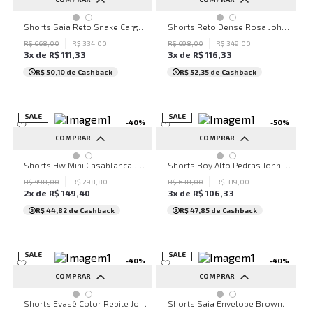
34
36
38
40
42
36
38
40
42
Shorts Saia Reto Snake Cargo John John Feminino
Shorts Reto Dense Rosa John John Feminino
44
R$
668
,
00
R$
334
,
00
R$
698
,
00
R$
349
,
00
3
x de
R$
111
,
33
3
x de
R$
116
,
33
R$ 50,10
de Cashback
R$ 52,35
de Cashback
SALE
SALE
-
40
%
-
50
%
COMPRAR
COMPRAR
42
40
42
44
Shorts Hw Mini Casablanca John John Feminino
Shorts Boy Alto Pedras John John Feminino
R$
498
,
00
R$
298
,
80
R$
638
,
00
R$
319
,
00
2
x de
R$
149
,
40
3
x de
R$
106
,
33
R$ 44,82
de Cashback
R$ 47,85
de Cashback
SALE
SALE
-
40
%
-
40
%
COMPRAR
COMPRAR
34
36
38
40
42
34
36
38
40
42
Shorts Evasê Color Rebite John John Feminino
Shorts Saia Envelope Brown John John Feminino