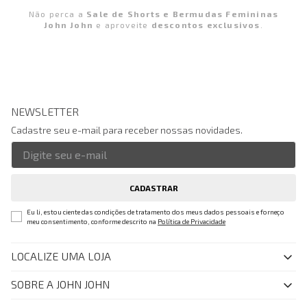
Não perca a
Sale de Shorts e Bermudas Femininas
John John
e aproveite
descontos exclusivos
.
NEWSLETTER
Cadastre seu e-mail para receber nossas novidades.
CADASTRAR
Eu li, estou ciente das condições de tratamento dos meus dados pessoais e forneço
meu consentimento, conforme descrito na
Política de Privacidade
LOCALIZE UMA LOJA
SOBRE A JOHN JOHN