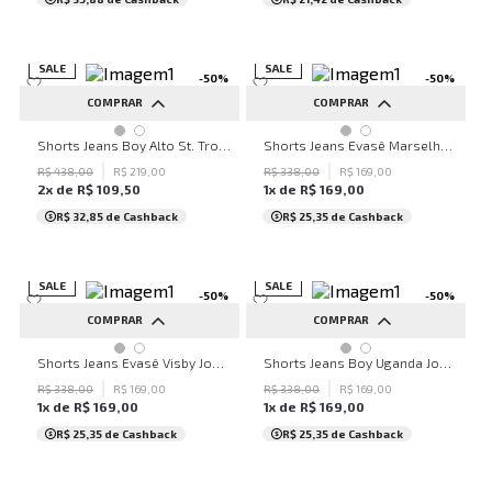
SALE
SALE
-
50
%
-
50
%
COMPRAR
COMPRAR
34
34
42
44
Shorts Jeans Boy Alto St. Tropez John John Feminino
Shorts Jeans Evasê Marselha John John Feminino
R$
438
,
00
R$
219
,
00
R$
338
,
00
R$
169
,
00
2
x de
R$
109
,
50
1
x de
R$
169
,
00
R$ 32,85
de Cashback
R$ 25,35
de Cashback
SALE
SALE
-
50
%
-
50
%
COMPRAR
COMPRAR
32
34
44
34
42
44
Shorts Jeans Evasê Visby John John Feminino
Shorts Jeans Boy Uganda John John Feminino
R$
338
,
00
R$
169
,
00
R$
338
,
00
R$
169
,
00
1
x de
R$
169
,
00
1
x de
R$
169
,
00
R$ 25,35
de Cashback
R$ 25,35
de Cashback