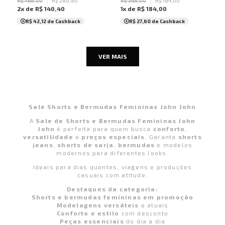
R$
468
,
00
R$
280
,
80
R$
368
,
00
R$
184
,
00
2
x de
R$
140
,
40
1
x de
R$
184
,
00
R$ 42,12
de Cashback
R$ 27,60
de Cashback
VER MAIS
Sale Shorts e Bermudas Femininas John John
A
Sale de Shorts e Bermudas Femininas John
John
é perfeita para quem busca
conforto
,
versatilidade
e
preços especiais
. Garanta
shorts
jeans
,
shorts de sarja
,
bermudas
e modelos
modernos para diferentes looks.
Ideais para dias quentes, viagens e produções
casuais com atitude.
Destaques da categoria:
Shorts e bermudas femininas em promoção
Modelagens versáteis
e atuais
Conforto e estilo
com desconto
Peças essenciais
do dia a dia